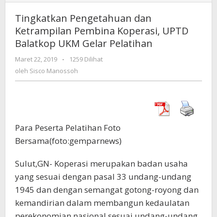
Pengetahuan
dan
Tingkatkan Pengetahuan dan
Ketrampilan
Ketrampilan Pembina Koperasi, UPTD
Pembina
Balatkop UKM Gelar Pelatihan
Koperasi,
UPTD
Maret 22, 2019
oleh
-
1259 Dilihat
Balatkop
Sisco
oleh
Sisco Manossoh
UKM
Manossoh
Gelar
Pelatihan
Para Peserta Pelatihan Foto
Bersama(foto:gemparnews)
Sulut,GN- Koperasi merupakan badan usaha
yang sesuai dengan pasal 33 undang-undang
1945 dan dengan semangat gotong-royong dan
kemandirian dalam membangun kedaulatan
perekonomian nasional sesuai undang-undang