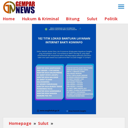
Lewati
ke
konten
Home
Hukum & Kriminal
Bitung
Sulut
Politik
B
Homepage
»
Sulut
»
Tingkatkan