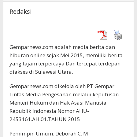
Redaksi
April
1,
2019
oleh
Gemparnews.com adalah media berita dan
admin
hiburan online sejak Mei 2015, memiliki berita
yang tajam terpercaya Dan tercepat terdepan
diakses di Sulawesi Utara.
Gemparnews.com dikelola oleh PT Gempar
Lintas Media Pengesahan melalui keputusan
Menteri Hukum dan Hak Asasi Manusia
Republik Indonesia Nomor AHU-
2453161.AH.01.TAHUN 2015
Pemimpin Umum: Deborah C. M