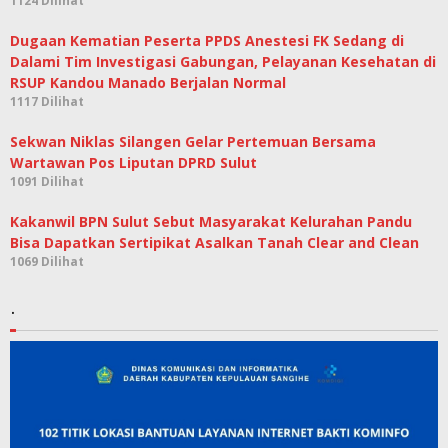
1124 Dilihat
Dugaan Kematian Peserta PPDS Anestesi FK Sedang di
Dalami Tim Investigasi Gabungan, Pelayanan Kesehatan di
RSUP Kandou Manado Berjalan Normal
1117 Dilihat
Sekwan Niklas Silangen Gelar Pertemuan Bersama
Wartawan Pos Liputan DPRD Sulut
1091 Dilihat
Kakanwil BPN Sulut Sebut Masyarakat Kelurahan Pandu
Bisa Dapatkan Sertipikat Asalkan Tanah Clear and Clean
1069 Dilihat
.