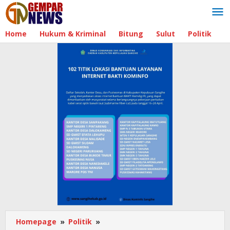
Lewati
ke
konten
Home
Hukum & Kriminal
Bitung
Sulut
Politik
B
Homepage
»
Politik
»
Pimpin