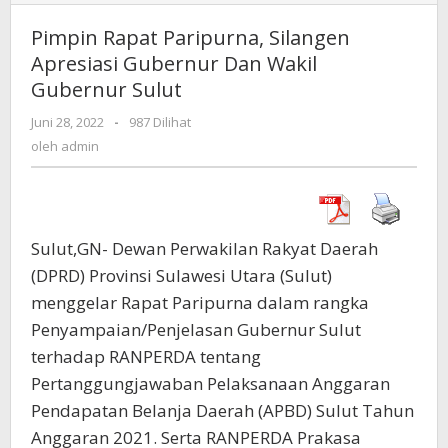
Rapat
Paripurna,
Pimpin Rapat Paripurna, Silangen
Silangen
Apresiasi Gubernur Dan Wakil
Apresiasi
Gubernur Sulut
Gubernur
Dan
Juni 28, 2022
oleh
-
987 Dilihat
Wakil
admin
oleh
admin
Gubernur
Sulut
Sulut,GN- Dewan Perwakilan Rakyat Daerah
(DPRD) Provinsi Sulawesi Utara (Sulut)
menggelar Rapat Paripurna dalam rangka
Penyampaian/Penjelasan Gubernur Sulut
terhadap RANPERDA tentang
Pertanggungjawaban Pelaksanaan Anggaran
Pendapatan Belanja Daerah (APBD) Sulut Tahun
Anggaran 2021. Serta RANPERDA Prakasa