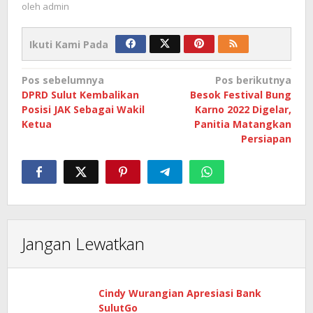
oleh
admin
Ikuti Kami Pada
Navigasi
Pos sebelumnya
Pos berikutnya
DPRD Sulut Kembalikan
Besok Festival Bung
pos
Posisi JAK Sebagai Wakil
Karno 2022 Digelar,
Ketua
Panitia Matangkan
Persiapan
Jangan Lewatkan
Cindy Wurangian Apresiasi Bank
SulutGo