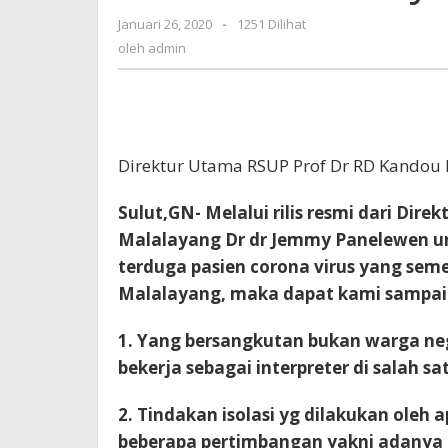
Dr
Januari 26, 2020
oleh
-
1251 Dilihat
RD
admin
oleh
admin
Kandou
Malalayang
Direktur Utama RSUP Prof Dr RD Kandou
Sulut,GN- Melalui rilis resmi dari Di
Malalayang Dr dr Jemmy Panelewen u
terduga pasien corona virus yang sem
Malalayang, maka dapat kami sampaik
1. Yang bersangkutan bukan warga neg
bekerja sebagai interpreter di salah 
2. Tindakan isolasi yg dilakukan oleh
beberapa pertimbangan yakni adanya ri