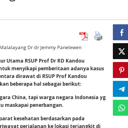
 Malalayang Dr dr Jemmy Panelewen
rektur Utama RSUP Prof Dr RD Kandou
ntuk menyikapi pemberitaan adanya kasus
entara dirawat di RSUP Prof Kandou
an beberapa hal sebagai berikut:
ara China, tapi warga negara Indonesia yg
satu maskapai penerbangan.
 aparat kesehatan berdasarkan pada
wayat perjalanan ke lokasi terjangkit di