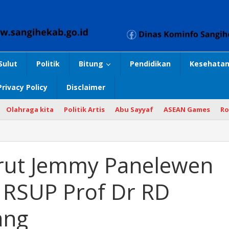
Sulut
Politik
Bitung
Pendidikan
Kesehatan
Privacy Policy
Disclaimer
Olahraga kita
Politik Artis
Abu Sayyaf
ASEAN Games
Ro
Dirut Jemmy Panelewen
i RSUP Prof Dr RD
ang