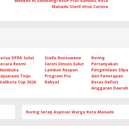
Menkes RI Sambangi RSUP Prof Kandou, Kota
Manado Steril Virus Corona
Ketua DPRD Sulut
Stella Runtuwene
Roring
Secara Resmi
Soroti Dinsos Sulut
Pertanyakan
Membuka
Lamban Respon
Pengelolaan Silpa
Kejuaraan Tinju
Program Pro
dan Penetapan
Walikota Cup 2026
Rakyat
Batas Defisit
Anggaran Daerah
Roring Serap Aspirasi Warga Kota Manado