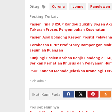
Ditag
Corona
Ivonne
Panelewen
Posting Terkait
Pasien Irina B RSUP Kandou Zulkifly Bogen A
Takaran Proses Penyembuhan Kesehatan
Pasien Asal Bolmong Respon Positif Pelayan
Terobosan Dirut Prof Starry Rampengan Mak
Sejumlah Ruangan
Kunjungi Pasien Korban Banjir Bandang di IG
Berikan Perhatian Khusus dan Pelayanan Hu
RSUP Kandou Manado Jelaskan Kronologi Terk
oleh
admin
Ikuti Kami Pada
Navigasi
Pos sebelumnya