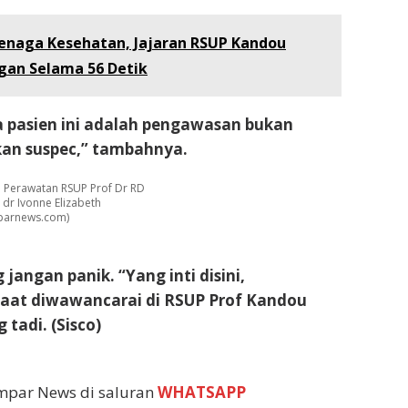
Tenaga Kesehatan, Jajaran RSUP Kandou
an Selama 56 Detik
ia pasien ini adalah pengawasan bukan
an suspec,” tambahnya.
n Perawatan RSUP Prof Dr RD
dr Ivonne Elizabeth
mparnews.com)
angan panik. “Yang inti disini,
saat diwawancarai di RSUP Prof Kandou
tadi. (Sisco)
empar News di saluran
WHATSAPP