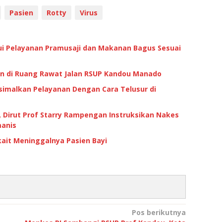
Pasien
Rotty
Virus
kui Pelayanan Pramusaji dan Makanan Bagus Sesuai
an di Ruang Rawat Jalan RSUP Kandou Manado
simalkan Pelayanan Dengan Cara Telusur di
D, Dirut Prof Starry Rampengan Instruksikan Nakes
manis
ait Meninggalnya Pasien Bayi
Pos berikutnya