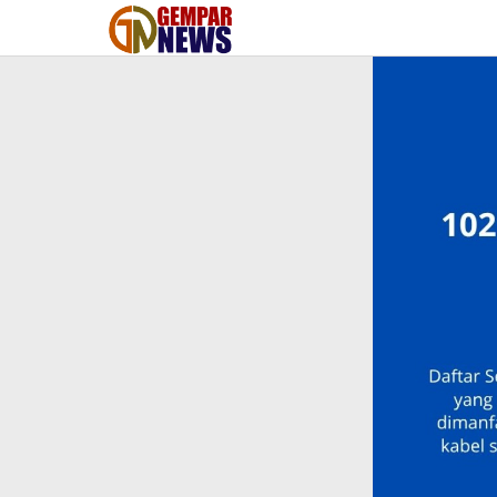
Lewati
ke
konten