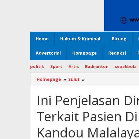
Home
Hukum & Kriminal
Bitung
Advertorial
Homepage
Redaksi
politik
Sport
Artis
Badminton
sepakbola
Homepage
»
Sulut
»
Ini
Penjelasan
Dirut
Ini Penjelasan 
Jemmy
Panelewen
Terkait Pasien D
Terkait
Pasien
Di
Kandou Malalay
RSUP
Prof