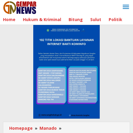
Lewati
ke
konten
Home
Hukum & Kriminal
Bitung
Sulut
Politik
B
Homepage
»
Manado
»
Pemerintah