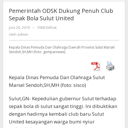
ODSK
Dukung
Pemerintah ODSK Dukung Penuh Club
Penuh
Sepak Bola Sulut United
Club
Sepak
Juni 20, 2019
oleh
-
1068 Dilihat
Bola
admin
oleh
admin
Sulut
United
Kepala Dinas Pemuda Dan Olahraga Daerah Provinsi Sulut Marsel
Sendoh,SH,MH (foto: gemparnews)
Kepala Dinas Pemuda Dan Olahraga Sulut
Marsel Sendoh,SH,MH (foto: sisco)
Sulut,GN- Kepedulian gubernur Sulut terhadap
sepak bola di sulut sangat tinggi. Ini dibuktikan
dengan hadirnya kembali club baru Sulut
United kesayangan warga bumi nyiur