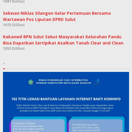
1097 Dilihat
Sekwan Niklas Silangen Gelar Pertemuan Bersama
Wartawan Pos Liputan DPRD Sulut
1075 Dilihat
Kakanwil BPN Sulut Sebut Masyarakat Kelurahan Pandu
Bisa Dapatkan Sertipikat Asalkan Tanah Clear and Clean
1053 Dilihat
.