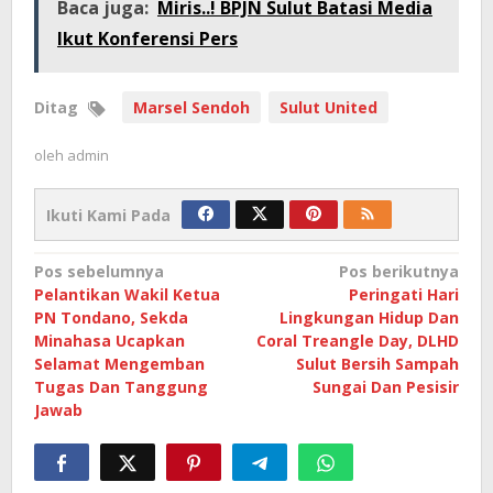
Baca juga:
Miris..! BPJN Sulut Batasi Media
Ikut Konferensi Pers
Ditag
Marsel Sendoh
Sulut United
oleh
admin
Ikuti Kami Pada
Navigasi
Pos sebelumnya
Pos berikutnya
Pelantikan Wakil Ketua
Peringati Hari
pos
PN Tondano, Sekda
Lingkungan Hidup Dan
Minahasa Ucapkan
Coral Treangle Day, DLHD
Selamat Mengemban
Sulut Bersih Sampah
Tugas Dan Tanggung
Sungai Dan Pesisir
Jawab