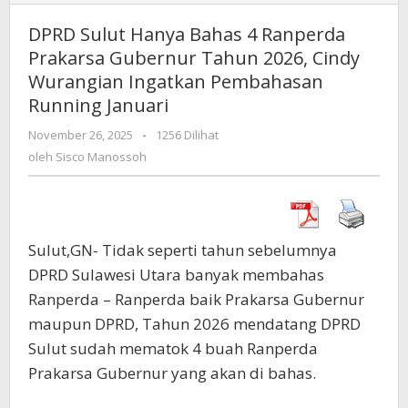
Sulut
Hanya
DPRD Sulut Hanya Bahas 4 Ranperda
Bahas
Prakarsa Gubernur Tahun 2026, Cindy
4
Wurangian Ingatkan Pembahasan
Ranperda
Prakarsa
Running Januari
Gubernur
November 26, 2025
oleh
-
1256 Dilihat
Tahun
Sisco
oleh
Sisco Manossoh
2026,
Manossoh
Cindy
Wurangian
Ingatkan
Pembahasan
Sulut,GN- Tidak seperti tahun sebelumnya
Running
Januari
DPRD Sulawesi Utara banyak membahas
Ranperda – Ranperda baik Prakarsa Gubernur
maupun DPRD, Tahun 2026 mendatang DPRD
Sulut sudah mematok 4 buah Ranperda
Prakarsa Gubernur yang akan di bahas.