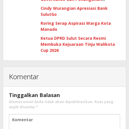
Gratifikasi di Era Digital
Cindy Wurangian Apresiasi Bank
SulutGo
Roring Serap Aspirasi Warga Kota
Manado
Ketua DPRD Sulut Secara Resmi
Membuka Kejuaraan Tinju Walikota
Cup 2026
Komentar
Tinggalkan Balasan
Alamat email Anda tidak akan dipublikasikan.
Ruas yang
wajib ditandai
*