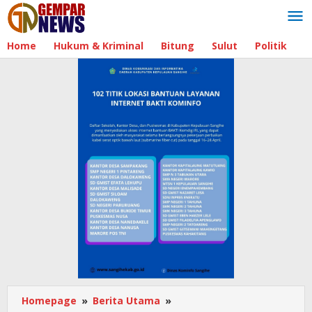
Lewati
ke
konten
Home
Hukum & Kriminal
Bitung
Sulut
Politik
B
Homepage
»
Berita Utama
»
DPRD