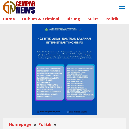
Lewati
ke
konten
Home
Hukum & Kriminal
Bitung
Sulut
Politik
B
Homepage
»
Politik
»
RDP