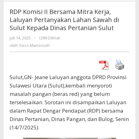
Komisi
II
RDP Komisi II Bersama Mitra Kerja,
Bersama
Laluyan Pertanyakan Lahan Sawah di
Mitra
Sulut Kepada Dinas Pertanian Sulut
Kerja,
Laluyan
Juli 14, 2025
oleh
-
1289 Dilihat
Pertanyakan
Sisco
oleh
Sisco Manossoh
Lahan
Manossoh
Sawah
di
Sulut
Kepada
Sulut,GN- Jeane Laluyan anggota DPRD Provinsi
Dinas
Sulawesi Utara (Sulut),kembali menyoroti
Pertanian
Sulut
masalah pangan (beras red) yang belum
terselesaikan. Sorotan ini disampaikan Laluyan
dalam Rapat Dengar Pendapat (RDP) bersama
Dinas Pertanian, Dinas Pangan, dan Bulog, Senin
(14/7/2025).