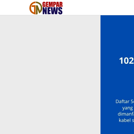
Lewati
ke
konten