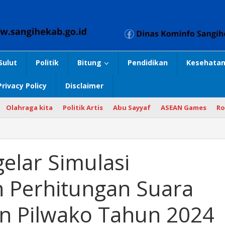
Sulut
Politik
Bitung
Pendidikan
Kesehatan
Privacy Policy
Disclaimer
Olahraga kita
Politik Artis
Abu Sayyaf
ASEAN Games
Ro
elar Simulasi
 Perhitungan Suara
an Pilwako Tahun 2024