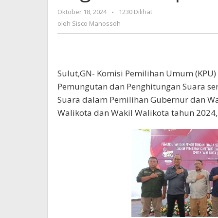
dan
Oktober 18, 2024
oleh
-
1230 Dilihat
Pilwako
Sisco
oleh
Sisco Manossoh
Tahun
Manossoh
2024
Sulut,GN- Komisi Pemilihan Umum (KPU) 
Pemungutan dan Penghitungan Suara sert
Suara dalam Pemilihan Gubernur dan Wak
Walikota dan Wakil Walikota tahun 2024,