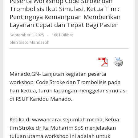
Peserta Workshop Code Stroke dan
Stroke
Trombolisis Ikut Simulasi, Ketua Tim :
dan
Pentingnya Kemampuan Memberikan
Trombolisis
Ikut
Layanan Cepat dan Tepat Bagi Pasien
Simulasi,
September 3, 2025
oleh
-
1681 Dilihat
Ketua
Sisco
oleh
Sisco Manossoh
Tim
Manossoh
:
Pentingnya
Kemampuan
Memberikan
Manado,GN- Lanjutan kegiatan peserta
Layanan
Cepat
workshop Code Stroke dan Trombolisis pada
dan
hari kedua, turun lapangan menggelar simulasi
Tepat
di RSUP Kandou Manado.
Bagi
Pasien
Ketika di wawancarai sejumlah media, Ketua
tim Stroke dr Ita Muharim SpS menjelaskan
tujuan utama workshop ini adalah untuk