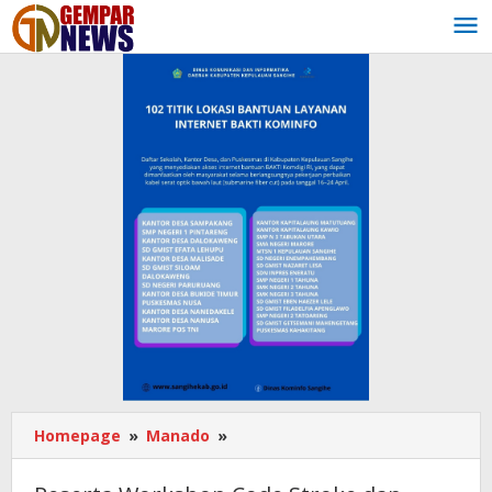
Lewati
ke
konten
Homepage
»
Manado
»
Peserta
Workshop
Code