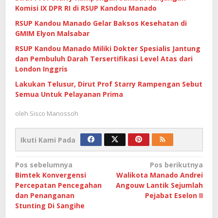
Komisi IX DPR RI di RSUP Kandou Manado
RSUP Kandou Manado Gelar Baksos Kesehatan di
GMIM Elyon Malsabar
RSUP Kandou Manado Miliki Dokter Spesialis Jantung
dan Pembuluh Darah Tersertifikasi Level Atas dari
London Inggris
Lakukan Telusur, Dirut Prof Starry Rampengan Sebut
Semua Untuk Pelayanan Prima
oleh
Sisco Manossoh
Ikuti Kami Pada
Navigasi
Pos sebelumnya
Pos berikutnya
Bimtek Konvergensi
Walikota Manado Andrei
pos
Percepatan Pencegahan
Angouw Lantik Sejumlah
dan Penanganan
Pejabat Eselon II
Stunting Di Sangihe