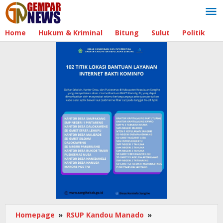
Lewati
ke
konten
Home
Hukum & Kriminal
Bitung
Sulut
Politik
B
Homepage
»
RSUP Kandou Manado
»
KSM