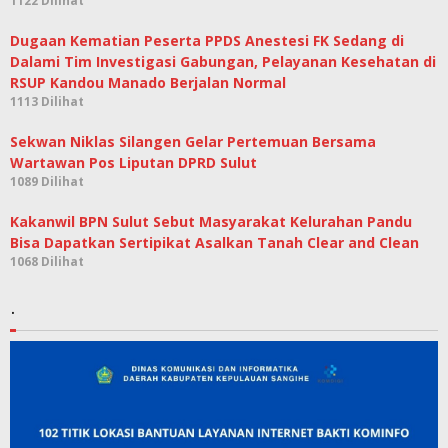
1122 Dilihat
Dugaan Kematian Peserta PPDS Anestesi FK Sedang di
Dalami Tim Investigasi Gabungan, Pelayanan Kesehatan di
RSUP Kandou Manado Berjalan Normal
1113 Dilihat
Sekwan Niklas Silangen Gelar Pertemuan Bersama
Wartawan Pos Liputan DPRD Sulut
1089 Dilihat
Kakanwil BPN Sulut Sebut Masyarakat Kelurahan Pandu
Bisa Dapatkan Sertipikat Asalkan Tanah Clear and Clean
1068 Dilihat
.