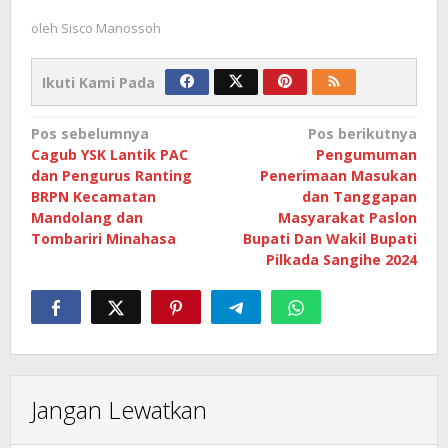
oleh
Sisco Manossoh
Ikuti Kami Pada
Navigasi
Pos sebelumnya
Pos berikutnya
Cagub YSK Lantik PAC
Pengumuman
pos
dan Pengurus Ranting
Penerimaan Masukan
BRPN Kecamatan
dan Tanggapan
Mandolang dan
Masyarakat Paslon
Tombariri Minahasa
Bupati Dan Wakil Bupati
Pilkada Sangihe 2024
Jangan Lewatkan