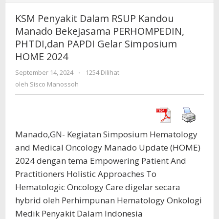
Penyakit
Dalam
KSM Penyakit Dalam RSUP Kandou
RSUP
Manado Bekejasama PERHOMPEDIN,
Kandou
PHTDI,dan PAPDI Gelar Simposium
Manado
Bekejasama
HOME 2024
PERHOMPEDIN,
September 14, 2024
oleh
-
1254 Dilihat
PHTDI,dan
Sisco
oleh
Sisco Manossoh
PAPDI
Manossoh
Gelar
Simposium
HOME
2024
Manado,GN- Kegiatan Simposium Hematology
and Medical Oncology Manado Update (HOME)
2024 dengan tema Empowering Patient And
Practitioners Holistic Approaches To
Hematologic Oncology Care digelar secara
hybrid oleh Perhimpunan Hematology Onkologi
Medik Penyakit Dalam Indonesia