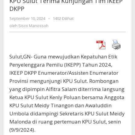
KPU Sulut Terima Kunjungan Tim IKEEP
Kunjungan
DKPP
Tim
IKEEP
September 10, 2024
oleh
-
1402 Dilihat
DKPP
Sisco
oleh
Sisco Manossoh
Manossoh
Sulut,GN- Guna mewujudkan Kepatuhan Etik
Penyelenggara Pemilu (IKEPP) Tahun 2024,
IKEEP DKPP Enumerator/Assisten Enumerator
Provinsi mengunjungi KPU Sulut. Rombongan
yang dipimpin Alfitra Salam diterrima langsung
Ketua KPU Sulut Kenly Poluan bersama Anggota
KPU Sulut Meidy Tinangon dan Awaluddin
Umbola didampingi Sekretaris KPU Sulut Meidy
Malonda di ruang pertemuan KPU Sulut, senin
(9/9/2024).