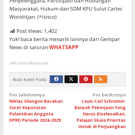
Penyelenggara, Partisipasi dan Hubungan
Masyarakat, Hukum dan SDM KPU Sulut Carles
Worotitjan. (*/sisco)
Post Views:
1,402
Yuk! baca berita menarik lainnya dari Gempar
News di saluran
WHATSAPP
oleh
Sisco Manossoh
Ikuti Kami Pada
Navigasi
Pos sebelumnya
Pos berikutnya
Niklas Silangen Bacakan
Louis Carl Schramm:
pos
Surat Keputusan
Banyak Pekerjaan Yang
Pelantikan Anggota
Harus Diselesaikan,
DPRD Periode 2024-2029
Pelajari Skala Prioritas
Untuk di Perjuangkan