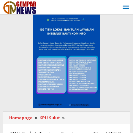
Lewati
ke
konten
Homepage
»
KPU Sulut
»
KPU
Sulut
Terima