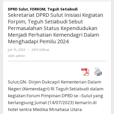
DPRD
Sulut
DPRD Sulut
,
FORKOM
,
Teguh Setiabudi
Inisiasi
Sekretariat DPRD Sulut Inisiasi Kegiatan
Kegiatan
Forpim, Teguh Setiabudi Sebut
Forpim,
Permasalahan Status Kependudukan
Teguh
Setiabudi
Menjadi Perhatian Kemendagri Dalam
Sebut
Menghadapi Pemilu 2024
Permasalahan
Status
Juli 15, 2023
oleh
-
2815 Dilihat
admin
Kependudukan
oleh
admin
Menjadi
Perhatian
Kemendagri
Dalam
Sulut,GN- Dirjen Dukcapil Kementerian Dalam
Menghadapi
Pemilu
Negeri (Kemendagri) RI Teguh Setiabudi dalam
2024
kegiatan Forum Pimpinan DPRD se –Sulut yang
berlangsung Jumat (14/07/2023) kemarin di
hotel sentra Medika Minahasa Utara