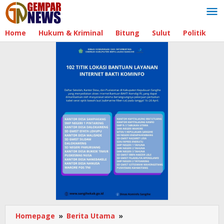
Lewati
ke
konten
Home
Hukum & Kriminal
Bitung
Sulut
Politik
B
Homepage
»
Berita Utama
»
Sekretariat