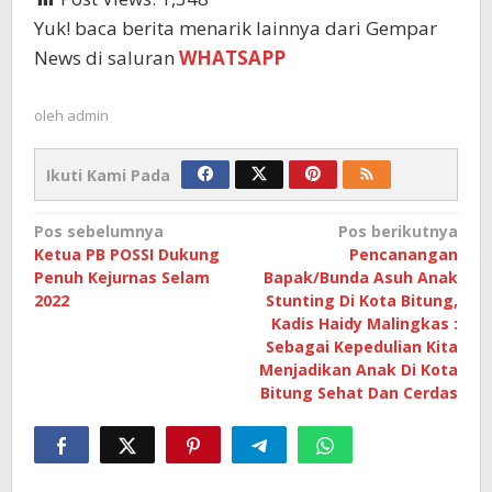
Yuk! baca berita menarik lainnya dari Gempar
News di saluran
WHATSAPP
oleh
admin
Ikuti Kami Pada
Navigasi
Pos sebelumnya
Pos berikutnya
Ketua PB POSSI Dukung
Pencanangan
pos
Penuh Kejurnas Selam
Bapak/Bunda Asuh Anak
2022
Stunting Di Kota Bitung,
Kadis Haidy Malingkas :
Sebagai Kepedulian Kita
Menjadikan Anak Di Kota
Bitung Sehat Dan Cerdas