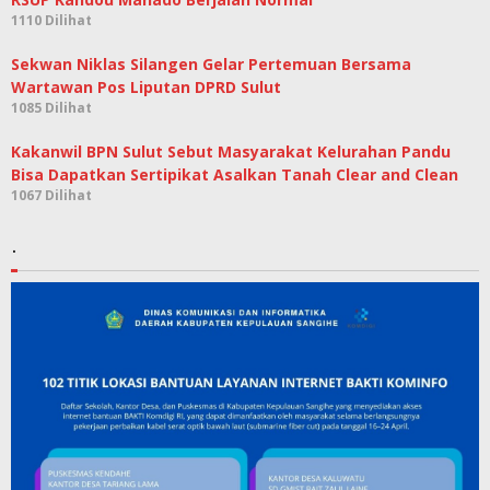
1110 Dilihat
Sekwan Niklas Silangen Gelar Pertemuan Bersama
Wartawan Pos Liputan DPRD Sulut
1085 Dilihat
Kakanwil BPN Sulut Sebut Masyarakat Kelurahan Pandu
Bisa Dapatkan Sertipikat Asalkan Tanah Clear and Clean
1067 Dilihat
.