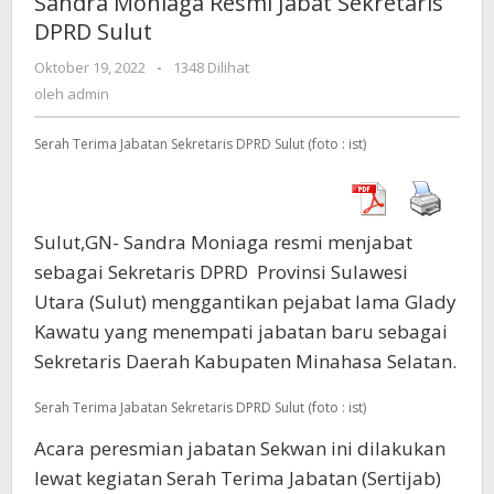
Sandra Moniaga Resmi Jabat Sekretaris
Jabat
DPRD Sulut
Sekretaris
DPRD
Oktober 19, 2022
oleh
-
1348 Dilihat
Sulut
admin
oleh
admin
Serah Terima Jabatan Sekretaris DPRD Sulut (foto : ist)
Sulut,GN- Sandra Moniaga resmi menjabat
sebagai Sekretaris DPRD Provinsi Sulawesi
Utara (Sulut) menggantikan pejabat lama Glady
Kawatu yang menempati jabatan baru sebagai
Sekretaris Daerah Kabupaten Minahasa Selatan.
Serah Terima Jabatan Sekretaris DPRD Sulut (foto : ist)
Acara peresmian jabatan Sekwan ini dilakukan
lewat kegiatan Serah Terima Jabatan (Sertijab)