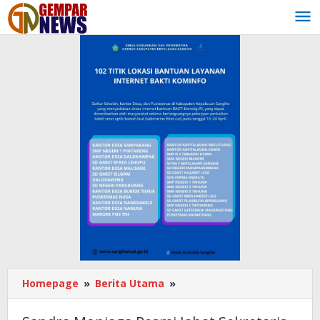
Lewati
ke
konten
Homepage
»
Berita Utama
»
Sandra
Moniaga
Resmi