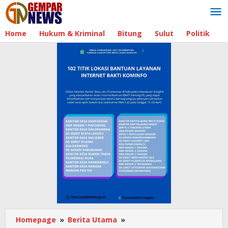
Lewati
ke
konten
Home
Hukum & Kriminal
Bitung
Sulut
Politik
B
Homepage
»
Berita Utama
»
Direktur