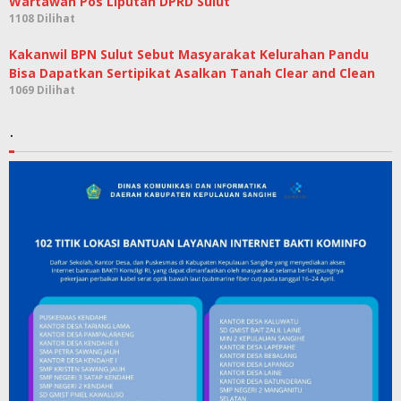
Wartawan Pos Liputan DPRD Sulut
1108 Dilihat
Kakanwil BPN Sulut Sebut Masyarakat Kelurahan Pandu
Bisa Dapatkan Sertipikat Asalkan Tanah Clear and Clean
1069 Dilihat
.