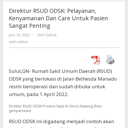
RSUD
ODSK:
Direktur RSUD ODSK: Pelayanan,
Pelayanan,
Kenyamanan Dan Care Untuk Pasien
Kenyamanan
Sangat Penting
Dan
Care
Juni 16, 2022
oleh
-
2641 Dilihat
Untuk
admin
oleh
admin
Pasien
Sangat
Penting
Sulut,GN- Rumah Sakit Umum Daerah (RSUD)
ODSK yang berlokasi di Jalan Bethesda Manado
resmi beroperasi dan sudah dibuka untuk
umum, pada 1 April 2022.
Direktur RSUD ODSK Provinsi Sulut dr Enrico Rawung (foto:
gemparnews)
RSUD ODSK ini digadang menjadi contoh akan