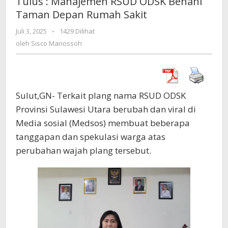
Tulus : Manajemen RSUD ODSK Benahi
RSUD
Taman Depan Rumah Sakit
ODSK
Benahi
Juli 3, 2025
oleh
-
1429 Dilihat
Taman
Sisco
oleh
Sisco Manossoh
Depan
Manossoh
Rumah
Sakit
Sulut,GN- Terkait plang nama RSUD ODSK
Provinsi Sulawesi Utara berubah dan viral di
Media sosial (Medsos) membuat beberapa
tanggapan dan spekulasi warga atas
perubahan wajah plang tersebut.