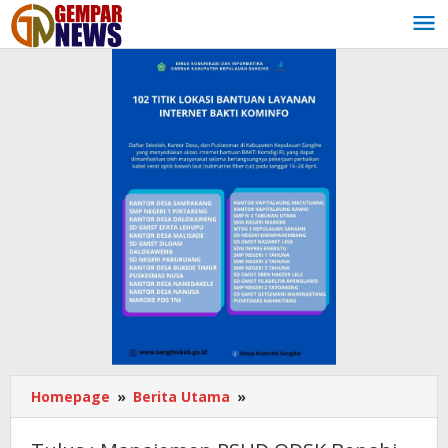
Lewati
ke
konten
Homepage
»
Berita Utama
»
Tulus
:
Manajemen