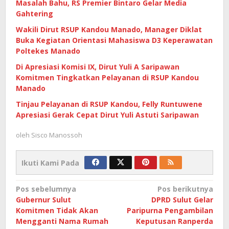
Masalah Bahu, RS Premier Bintaro Gelar Media
Gahtering
Wakili Dirut RSUP Kandou Manado, Manager Diklat
Buka Kegiatan Orientasi Mahasiswa D3 Keperawatan
Poltekes Manado
Di Apresiasi Komisi IX, Dirut Yuli A Saripawan
Komitmen Tingkatkan Pelayanan di RSUP Kandou
Manado
Tinjau Pelayanan di RSUP Kandou, Felly Runtuwene
Apresiasi Gerak Cepat Dirut Yuli Astuti Saripawan
oleh
Sisco Manossoh
Ikuti Kami Pada
Navigasi
Pos sebelumnya
Pos berikutnya
Gubernur Sulut
DPRD Sulut Gelar
pos
Komitmen Tidak Akan
Paripurna Pengambilan
Mengganti Nama Rumah
Keputusan Ranperda