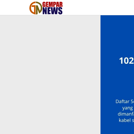
Lewati
ke
konten