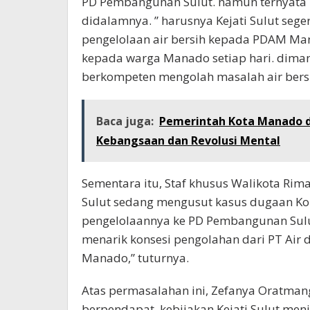
PD Pembangunan Sulut. namun ternyata pi
didalamnya. ” harusnya Kejati Sulut seg
pengelolaan air bersih kepada PDAM Ma
kepada warga Manado setiap hari. dim
berkompeten mengolah masalah air bersi
Baca juga:
Pemerintah Kota Manado d
Kebangsaan dan Revolusi Mental
Sementara itu, Staf khusus Walikota Rima
Sulut sedang mengusut kasus dugaan Kor
pengelolaannya ke PD Pembangunan Sulu
menarik konsesi pengolahan dari PT Air
Manado,” tuturnya.
Atas permasalahan ini, Zefanya Oratman
berpendapat, kebijakan Kejati Sulut me