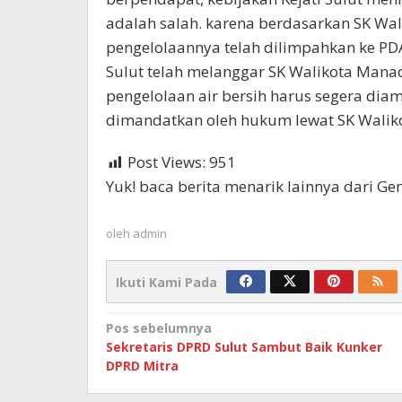
adalah salah. karena berdasarkan SK Wal
pengelolaannya telah dilimpahkan ke PDAM
Sulut telah melanggar SK Walikota Manad
pengelolaan air bersih harus segera dia
dimandatkan oleh hukum lewat SK Walikota
Post Views:
951
Yuk! baca berita menarik lainnya dari G
oleh
admin
Ikuti Kami Pada
Navigasi
Pos sebelumnya
Sekretaris DPRD Sulut Sambut Baik Kunker
pos
DPRD Mitra