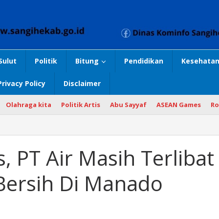
Sulut
Politik
Bitung
Pendidikan
Kesehatan
Privacy Policy
Disclaimer
Olahraga kita
Politik Artis
Abu Sayyaf
ASEAN Games
Ro
, PT Air Masih Terlibat
 Bersih Di Manado