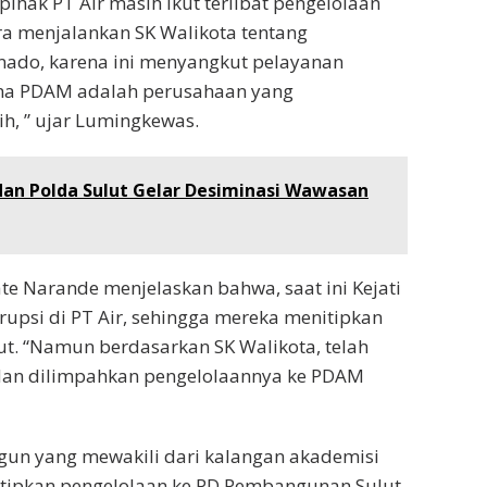
hak PT Air masih ikut terlibat pengelolaan
era menjalankan SK Walikota tentang
nado, karena ini menyangkut pelayanan
ana PDAM adalah perusahaan yang
h, ” ujar Lumingkewas.
an Polda Sulut Gelar Desiminasi Wawasan
te Narande menjelaskan bahwa, saat ini Kejati
upsi di PT Air, sehingga mereka menitipkan
t. “Namun berdasarkan SK Walikota, telah
 dan dilimpahkan pengelolaannya ke PDAM
gun yang mewakili dari kalangan akademisi
nitipkan pengelolaan ke PD Pembangunan Sulut