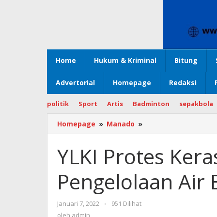
Home
Hukum & Kriminal
Bitung
Advertorial
Homepage
Redaksi
politik
Sport
Artis
Badminton
sepakbola
Homepage
»
Manado
»
YLKI
Protes
Keras,
YLKI Protes Keras
PT
Air
Pengelolaan Air
Masih
Terlibat
Pengelolaan
Januari 7, 2022
oleh
-
951 Dilihat
Air
admin
oleh
admin
Bersih