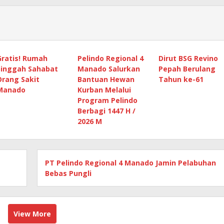
Gratis! Rumah
Pelindo Regional 4
Dirut BSG Revino
Singgah Sahabat
Manado Salurkan
Pepah Berulang
Orang Sakit
Bantuan Hewan
Tahun ke-61
Manado
Kurban Melalui
Program Pelindo
Berbagi 1447 H /
2026 M
PT Pelindo Regional 4 Manado Jamin Pelabuhan
Bebas Pungli
View More