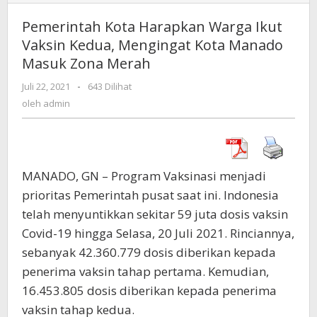
Kota
Harapkan
Pemerintah Kota Harapkan Warga Ikut
Warga
Vaksin Kedua, Mengingat Kota Manado
Ikut
Masuk Zona Merah
Vaksin
Kedua,
Juli 22, 2021
oleh
-
643 Dilihat
Mengingat
admin
oleh
admin
Kota
Manado
Masuk
Zona
Merah
MANADO, GN – Program Vaksinasi menjadi
prioritas Pemerintah pusat saat ini. Indonesia
telah menyuntikkan sekitar 59 juta dosis vaksin
Covid-19 hingga Selasa, 20 Juli 2021. Rinciannya,
sebanyak 42.360.779 dosis diberikan kepada
penerima vaksin tahap pertama. Kemudian,
16.453.805 dosis diberikan kepada penerima
vaksin tahap kedua.