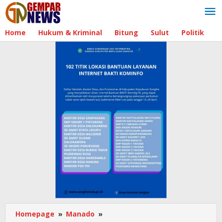
Lewati
ke
konten
Home
Hukum & Kriminal
Bitung
Sulut
Politik
B
Homepage
»
Manado
»
Pemerintah