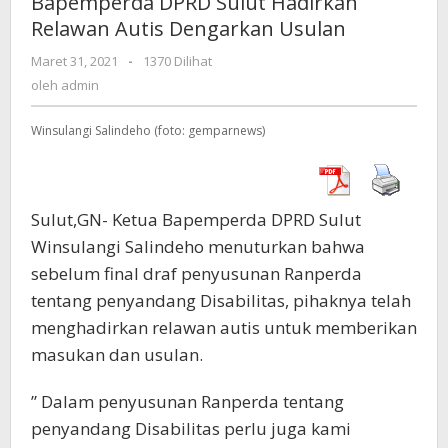
Bapemperda DPRD Sulut Hadirkan
Hadirkan
Relawan Autis Dengarkan Usulan
Relawan
Autis
Maret 31, 2021
oleh
-
1370 Dilihat
Dengarkan
admin
oleh
admin
Usulan
Winsulangi Salindeho (foto: gemparnews)
Sulut,GN- Ketua Bapemperda DPRD Sulut
Winsulangi Salindeho menuturkan bahwa
sebelum final draf penyusunan Ranperda
tentang penyandang Disabilitas, pihaknya telah
menghadirkan relawan autis untuk memberikan
masukan dan usulan.
” Dalam penyusunan Ranperda tentang
penyandang Disabilitas perlu juga kami