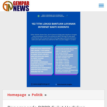
Lewati
ke
konten
Homepage
»
Politik
»
Bapemperda
DPRD
Sulut