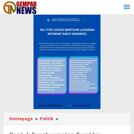
Lewati
ke
konten
Homepage
»
Politik
»
Bentuk
Penghormatan
Terakhir,