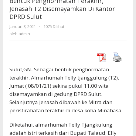
Bentuk Penghormatan Terakhir,
Jenasah
Jenasah T2 Disemayamkan Di Kantor
T2
DPRD Sulut
Disemayamkan
Di
Januari 8, 2021
oleh
-
1075 Dilihat
Kantor
admin
oleh
admin
DPRD
Sulut
Sulut,GN- Sebagai bentuk penghormatan
terakhir, Almarhumah Telly tjanggulung (T2),
Jumat ( 08/01/21) sekira pukul 11.00 wita
disemayamkan di gedung DPRD Sulut.
Selanjutnya jenasah dibawah ke Mitra dan
peristirahatan terakhir di desa koha Minahasa.
Diketahui, almarhumah Telly Tjangkulung
adalah istri terkasih dari Bupati Talaud, Elly