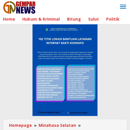
Lewati
ke
konten
Home
Hukum & Kriminal
Bitung
Sulut
Politik
B
Homepage
»
Minahasa Selatan
»
KPUD