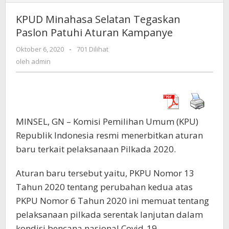
Minahasa
Selatan
KPUD Minahasa Selatan Tegaskan
Tegaskan
Paslon Patuhi Aturan Kampanye
Paslon
Patuhi
Oktober 6, 2020
oleh
-
701 Dilihat
Aturan
admin
oleh
admin
Kampanye
MINSEL, GN – Komisi Pemilihan Umum (KPU)
Republik Indonesia resmi menerbitkan aturan
baru terkait pelaksanaan Pilkada 2020.
Aturan baru tersebut yaitu, PKPU Nomor 13
Tahun 2020 tentang perubahan kedua atas
PKPU Nomor 6 Tahun 2020 ini memuat tentang
pelaksanaan pilkada serentak lanjutan dalam
kondisi bencana nasional Covid-19.