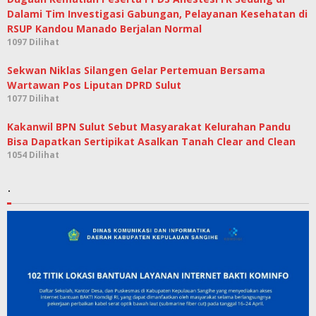
Dalami Tim Investigasi Gabungan, Pelayanan Kesehatan di
RSUP Kandou Manado Berjalan Normal
1097 Dilihat
Sekwan Niklas Silangen Gelar Pertemuan Bersama
Wartawan Pos Liputan DPRD Sulut
1077 Dilihat
Kakanwil BPN Sulut Sebut Masyarakat Kelurahan Pandu
Bisa Dapatkan Sertipikat Asalkan Tanah Clear and Clean
1054 Dilihat
.