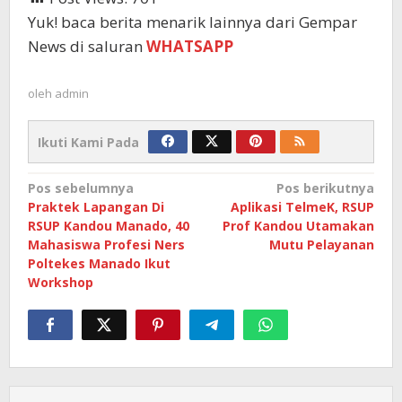
Yuk! baca berita menarik lainnya dari Gempar
News di saluran
WHATSAPP
oleh
admin
Ikuti Kami Pada
Navigasi
Pos sebelumnya
Pos berikutnya
Praktek Lapangan Di
Aplikasi TelmeK, RSUP
pos
RSUP Kandou Manado, 40
Prof Kandou Utamakan
Mahasiswa Profesi Ners
Mutu Pelayanan
Poltekes Manado Ikut
Workshop