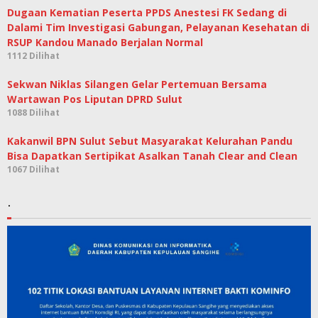
Dugaan Kematian Peserta PPDS Anestesi FK Sedang di
Dalami Tim Investigasi Gabungan, Pelayanan Kesehatan di
RSUP Kandou Manado Berjalan Normal
1112 Dilihat
Sekwan Niklas Silangen Gelar Pertemuan Bersama
Wartawan Pos Liputan DPRD Sulut
1088 Dilihat
Kakanwil BPN Sulut Sebut Masyarakat Kelurahan Pandu
Bisa Dapatkan Sertipikat Asalkan Tanah Clear and Clean
1067 Dilihat
.