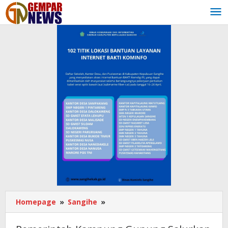
Lewati
ke
konten
Homepage
»
Sangihe
»
Pemerintah
Kampung
Gunung