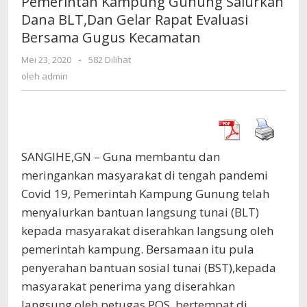
Pemerintah Kampung Gunung Salurkan
Salurkan
Dana BLT,Dan Gelar Rapat Evaluasi
Dana
Bersama Gugus Kecamatan
BLT,Dan
Gelar
Mei 23, 2020
oleh
-
582 Dilihat
Rapat
admin
oleh
admin
Evaluasi
Bersama
Gugus
Kecamatan
SANGIHE,GN – Guna membantu dan
meringankan masyarakat di tengah pandemi
Covid 19, Pemerintah Kampung Gunung telah
menyalurkan bantuan langsung tunai (BLT)
kepada masyarakat diserahkan langsung oleh
pemerintah kampung. Bersamaan itu pula
penyerahan bantuan sosial tunai (BST),kepada
masyarakat penerima yang diserahkan
langsung oleh petugas POS, bertempat di