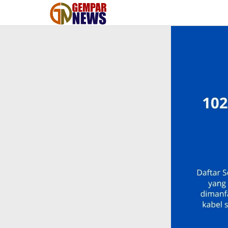
Lewati
ke
konten