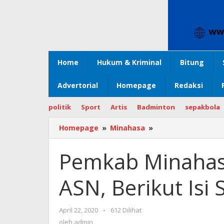
Home
Hukum & Kriminal
Bitung
Advertorial
Homepage
Redaksi
politik
Sport
Artis
Badminton
sepakbola
Homepage
»
Minahasa
»
Pemkab
Minahasa
Perpanjang
Pemkab Minahas
Libur
ASN,
ASN, Berikut Isi
Berikut
Isi
Surat
April 22, 2020
oleh
-
612 Dilihat
Edaran
admin
oleh
admin
Bupati