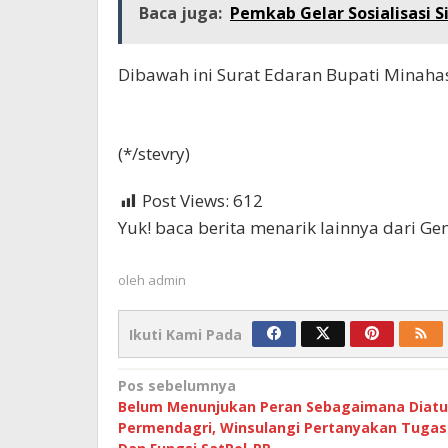
Baca juga:
Pemkab Gelar Sosialisasi 
Dibawah ini Surat Edaran Bupati Minaha
(*/stevry)
Post Views:
612
Yuk! baca berita menarik lainnya dari G
oleh
admin
Ikuti Kami Pada
Navigasi
Pos sebelumnya
Belum Menunjukan Peran Sebagaimana Diatu
pos
Permendagri, Winsulangi Pertanyakan Tugas