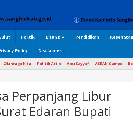
Sulut
Politik
Bitung
Pendidikan
Kesehatan
Privacy Policy
Disclaimer
Olahraga kita
Politik Artis
Abu Sayyaf
ASEAN Games
Ro
a Perpanjang Libur
 Surat Edaran Bupati