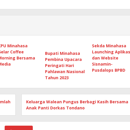
KPU Minahasa
Sekda Minahasa
Gelar Coffee
Launching Aplikas
Bupati Minahasa
Morning Bersama
dan Website
Pembina Upacara
Media
Sisnamin-
Peringati Hari
Pusdalops BPBD
Pahlawan Nasional
Tahun 2023
umlah
Keluarga Walean Pungus Berbagi Kasih Bersama
Anak Panti Dorkas Tondano