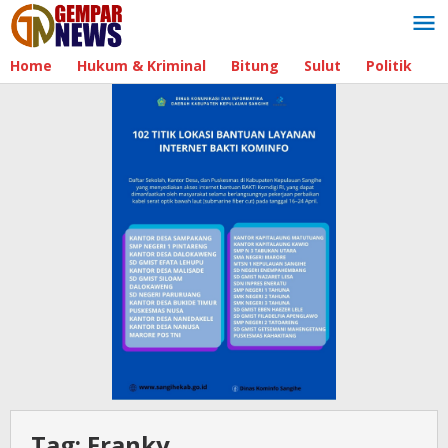
Lewati
ke
konten
Home
Hukum & Kriminal
Bitung
Sulut
Politik
B
Tag:
Franky