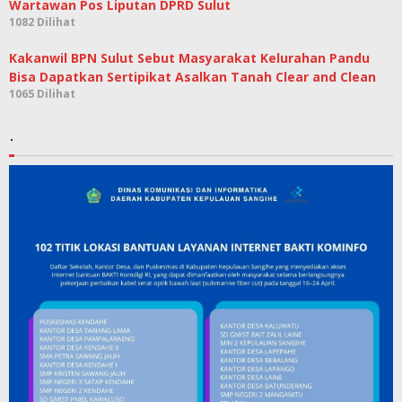
Wartawan Pos Liputan DPRD Sulut
1082 Dilihat
Kakanwil BPN Sulut Sebut Masyarakat Kelurahan Pandu
Bisa Dapatkan Sertipikat Asalkan Tanah Clear and Clean
1065 Dilihat
.