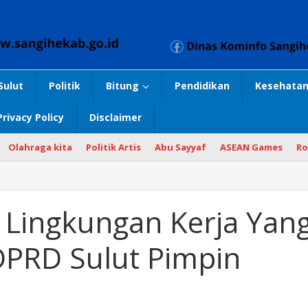
Sulut
Politik
Bitung
Pendidikan
Kesehatan
Privacy Policy
Disclaimer
Olahraga kita
Politik Artis
Abu Sayyaf
ASEAN Games
Ro
i Lingkungan Kerja Yan
DPRD Sulut Pimpin