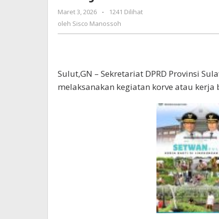
Kerja
Maret 3, 2026
oleh
-
1241 Dilihat
Bakti
Sisco
oleh
Sisco Manossoh
Manossoh
Sulut,GN – Sekretariat DPRD Provinsi Sula
melaksanakan kegiatan korve atau kerja b