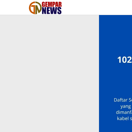
Lewati
ke
konten