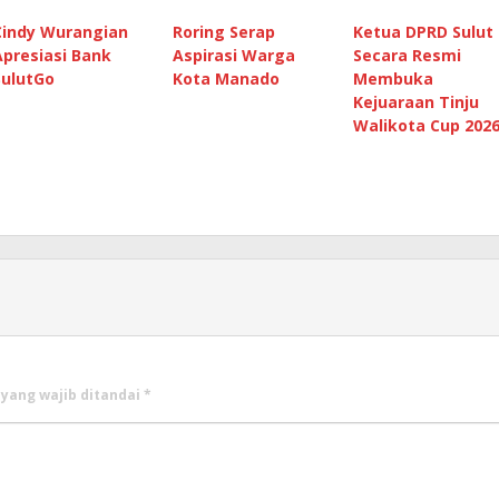
Cindy Wurangian
Roring Serap
Ketua DPRD Sulut
Apresiasi Bank
Aspirasi Warga
Secara Resmi
SulutGo
Kota Manado
Membuka
Kejuaraan Tinju
Walikota Cup 202
 yang wajib ditandai
*