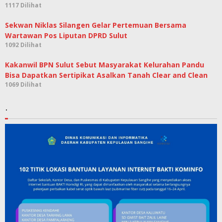
1117 Dilihat
Sekwan Niklas Silangen Gelar Pertemuan Bersama
Wartawan Pos Liputan DPRD Sulut
1092 Dilihat
Kakanwil BPN Sulut Sebut Masyarakat Kelurahan Pandu
Bisa Dapatkan Sertipikat Asalkan Tanah Clear and Clean
1069 Dilihat
.