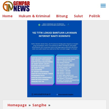
Lewati
ke
konten
Home
Hukum & Kriminal
Bitung
Sulut
Politik
B
Homepage
»
Sangihe
»
Bupati