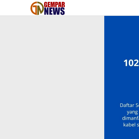
Lewati
ke
konten