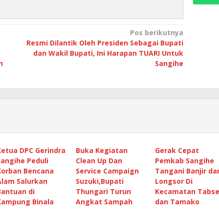
Pos berikutnya
Resmi Dilantik Oleh Presiden Sebagai Bupati
dan Wakil Bupati, Ini Harapan TUARI Untuk
n
Sangihe
Ketua DPC Gerindra
Buka Kegiatan
Gerak Cepat
Sangihe Peduli
Clean Up Dan
Pemkab Sangihe
Korban Bencana
Service Campaign
Tangani Banjir da
Alam Salurkan
Suzuki,Bupati
Longsor Di
Bantuan di
Thungari Turun
Kecamatan Tabse
Kampung Binala
Angkat Sampah
dan Tamako