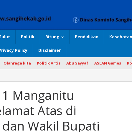
Sulut
Politik
Bitung
Pendidikan
Kesehatan
Privacy Policy
Disclaimer
Olahraga kita
Politik Artis
Abu Sayyaf
ASEAN Games
Ro
 1 Manganitu
amat Atas di
 dan Wakil Bupati