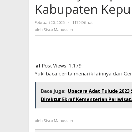
Kabupaten Kepu
Bupati
dan
Wakil
Februari 20, 2025
oleh
-
1179 Dilihat
Bupati
Sisco
oleh
Sisco Manossoh
Kabupaten
Manossoh
Kepulauan
Sangihe
Post Views:
1,179
Yuk! baca berita menarik lainnya dari G
Baca juga:
Upacara Adat Tulude 2023 
Direktur Ekraf Kementerian Pariwisat
oleh
Sisco Manossoh