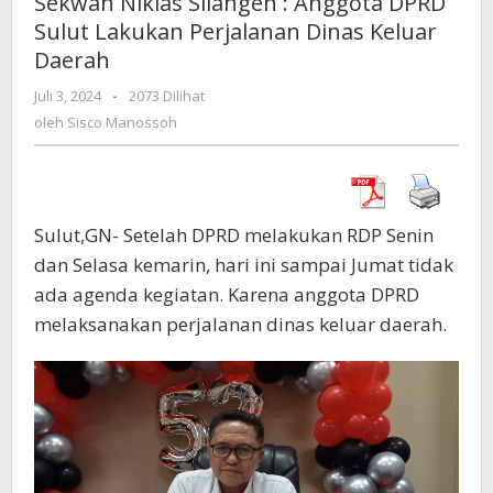
Sekwan Niklas Silangen : Anggota DPRD
:
Sulut Lakukan Perjalanan Dinas Keluar
Anggota
Daerah
DPRD
Sulut
Juli 3, 2024
oleh
-
2073 Dilihat
Lakukan
Sisco
oleh
Sisco Manossoh
Perjalanan
Manossoh
Dinas
Keluar
Daerah
Sulut,GN- Setelah DPRD melakukan RDP Senin
dan Selasa kemarin, hari ini sampai Jumat tidak
ada agenda kegiatan. Karena anggota DPRD
melaksanakan perjalanan dinas keluar daerah.