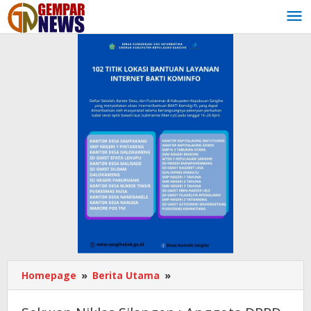
Lewati
ke
konten
Homepage
»
Berita Utama
»
Sekwan
Niklas
Silangen