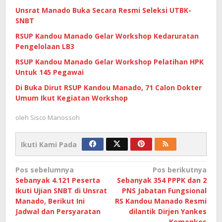
Unsrat Manado Buka Secara Resmi Seleksi UTBK-
SNBT
RSUP Kandou Manado Gelar Workshop Kedaruratan
Pengelolaan LB3
RSUP Kandou Manado Gelar Workshop Pelatihan HPK
Untuk 145 Pegawai
Di Buka Dirut RSUP Kandou Manado, 71 Calon Dokter
Umum Ikut Kegiatan Workshop
oleh
Sisco Manossoh
Ikuti Kami Pada
Navigasi
Pos sebelumnya
Pos berikutnya
Sebanyak 4.121 Peserta
Sebanyak 354 PPPK dan 2
pos
Ikuti Ujian SNBT di Unsrat
PNS Jabatan Fungsional
Manado, Berikut Ini
RS Kandou Manado Resmi
Jadwal dan Persyaratan
dilantik Dirjen Yankes
Kemenkes