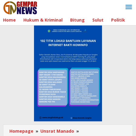
Lewati
ke
konten
Home
Hukum & Kriminal
Bitung
Sulut
Politik
B
Homepage
»
Unsrat Manado
»
Unsrat