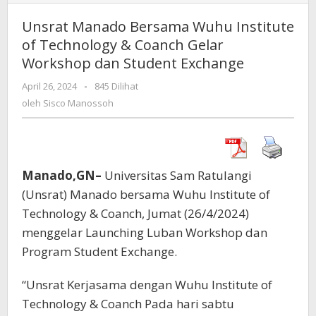
Manado
Bersama
Unsrat Manado Bersama Wuhu Institute
Wuhu
of Technology & Coanch Gelar
Institute
Workshop dan Student Exchange
of
Technology
April 26, 2024
oleh
-
845 Dilihat
&
Sisco
oleh
Sisco Manossoh
Coanch
Manossoh
Gelar
Workshop
dan
Student
Manado,GN–
Universitas Sam Ratulangi
Exchange
(Unsrat) Manado bersama Wuhu Institute of
Technology & Coanch, Jumat (26/4/2024)
menggelar Launching Luban Workshop dan
Program Student Exchange.
“Unsrat Kerjasama dengan Wuhu Institute of
Technology & Coanch Pada hari sabtu