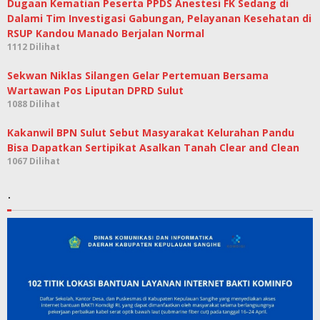
Dugaan Kematian Peserta PPDS Anestesi FK Sedang di
Dalami Tim Investigasi Gabungan, Pelayanan Kesehatan di
RSUP Kandou Manado Berjalan Normal
1112 Dilihat
Sekwan Niklas Silangen Gelar Pertemuan Bersama
Wartawan Pos Liputan DPRD Sulut
1088 Dilihat
Kakanwil BPN Sulut Sebut Masyarakat Kelurahan Pandu
Bisa Dapatkan Sertipikat Asalkan Tanah Clear and Clean
1067 Dilihat
.