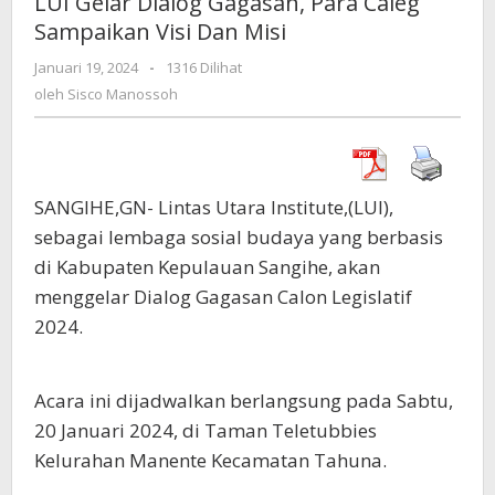
LUI Gelar Dialog Gagasan, Para Caleg
Gagasan,
Sampaikan Visi Dan Misi
Para
Caleg
Januari 19, 2024
oleh
-
1316 Dilihat
Sampaikan
Sisco
oleh
Sisco Manossoh
Visi
Manossoh
Dan
Misi
SANGIHE,GN- Lintas Utara Institute,(LUI),
sebagai lembaga sosial budaya yang berbasis
di Kabupaten Kepulauan Sangihe, akan
menggelar Dialog Gagasan Calon Legislatif
2024.
Acara ini dijadwalkan berlangsung pada Sabtu,
20 Januari 2024, di Taman Teletubbies
Kelurahan Manente Kecamatan Tahuna.