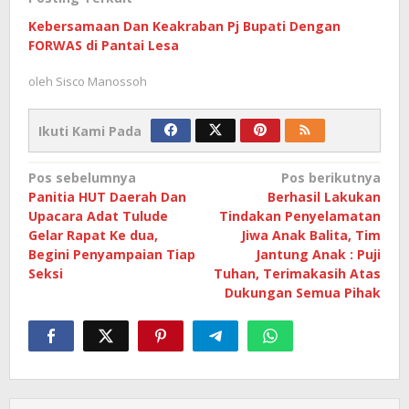
Kebersamaan Dan Keakraban Pj Bupati Dengan
FORWAS di Pantai Lesa
oleh
Sisco Manossoh
Ikuti Kami Pada
Navigasi
Pos sebelumnya
Pos berikutnya
Panitia HUT Daerah Dan
Berhasil Lakukan
pos
Upacara Adat Tulude
Tindakan Penyelamatan
Gelar Rapat Ke dua,
Jiwa Anak Balita, Tim
Begini Penyampaian Tiap
Jantung Anak : Puji
Seksi
Tuhan, Terimakasih Atas
Dukungan Semua Pihak