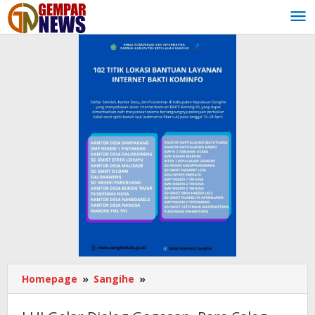
Lewati
ke
konten
Homepage
»
Sangihe
»
LUI
Gelar
Dialog