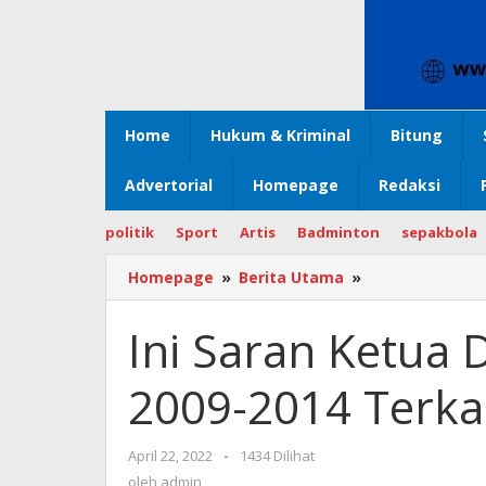
Home
Hukum & Kriminal
Bitung
Advertorial
Homepage
Redaksi
politik
Sport
Artis
Badminton
sepakbola
Homepage
»
Berita Utama
»
Ini
Saran
Ketua
Ini Saran Ketua 
DPRD
Sulut
2009-2014 Terka
Periode
2009-
2014
April 22, 2022
oleh
-
1434 Dilihat
Terkait
admin
oleh
admin
Judul