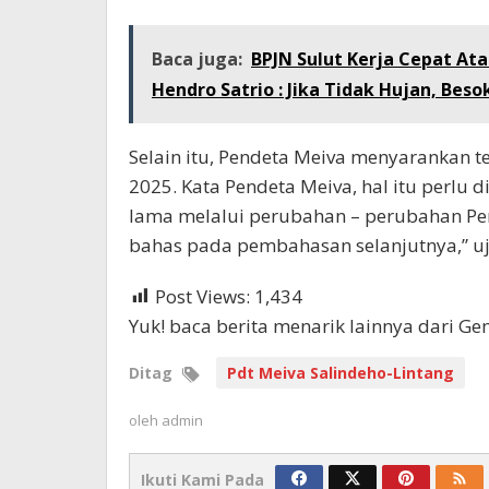
Baca juga:
BPJN Sulut Kerja Cepat At
Hendro Satrio : Jika Tidak Hujan, Bes
Selain itu, Pendeta Meiva menyarankan t
2025. Kata Pendeta Meiva, hal itu perlu 
lama melalui perubahan – perubahan Per
bahas pada pembahasan selanjutnya,” uja
Post Views:
1,434
Yuk! baca berita menarik lainnya dari G
Ditag
Pdt Meiva Salindeho-Lintang
oleh
admin
Ikuti Kami Pada