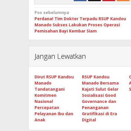
Navigasi
Pos sebelumnya
Perdana! Tim Dokter Terpadu RSUP Kandou
pos
Manado Sukses Lakukan Proses Operasi
Pemisahan Bayi Kembar Siam
Jangan Lewatkan
Dirut RSUP Kandou
RSUP Kandou
Manado
Manado Bersama
Tandatangani
Kajati Sulut Gelar
Komitmen
Sosialisasi Good
Nasional
Governance dan
Percepatan
Penanganan
Pelayanan Ibu dan
Gratifikasi di Era
Anak
Digital