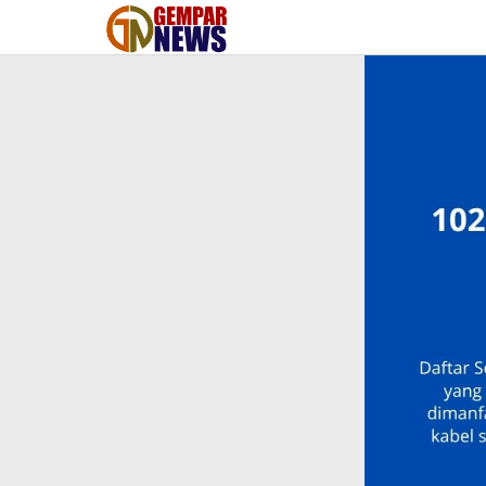
Lewati
ke
konten