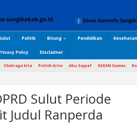
Sulut
Politik
Bitung
Pendidikan
Kesehatan
Privacy Policy
Disclaimer
Olahraga kita
Politik Artis
Abu Sayyaf
ASEAN Games
Ro
DPRD Sulut Periode
it Judul Ranperda