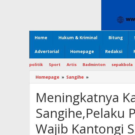
Home
Hukum & Kriminal
Bitung
Advertorial
Homepage
Redaksi
politik
Sport
Artis
Badminton
sepakbola
Homepage
»
Sangihe
»
Meningkatnya
Kasus
Covid
Meningkatnya Ka
19
di
Sangihe,Pelaku 
Sangihe,Pelaku
Perjalanan
Luar
Wajib Kantongi S
Daerah
Wajib