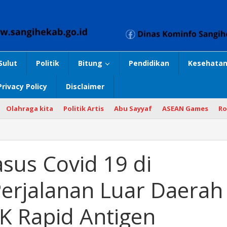
Sulut
Politik
Bitung
Pendidikan
Kesehatan
Privacy Policy
Disclaimer
Olahraga kita
Politik Artis
Abu Sayyaf
ASEAN Games
Ro
sus Covid 19 di
Perjalanan Luar Daerah
K Rapid Antigen