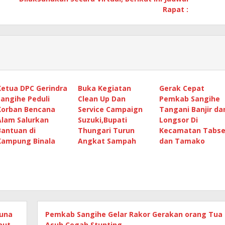
Rapat :
Ketua DPC Gerindra
Buka Kegiatan
Gerak Cepat
Sangihe Peduli
Clean Up Dan
Pemkab Sangihe
Korban Bencana
Service Campaign
Tangani Banjir da
Alam Salurkan
Suzuki,Bupati
Longsor Di
Bantuan di
Thungari Turun
Kecamatan Tabse
Kampung Binala
Angkat Sampah
dan Tamako
huna
Pemkab Sangihe Gelar Rakor Gerakan orang Tua
aut
Asuh Cegah Stunting