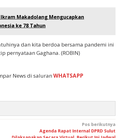
u Ikram Makadolang Mengucapkan
nesia ke 78 Tahun
tuhinya dan kita berdoa bersama pandemi ini
tip pernyataan Gaghana. (ROBIN)
empar News di saluran
WHATSAPP
Pos berikutnya
Agenda Rapat Internal DPRD Sulut
Dilaksanakan Secara Virtual, Berikut Ini Jadwal