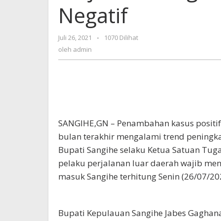
Negatif
Kantongi
SK
Rapid
Juli 26, 2021
oleh
-
1070 Dilihat
Antigen
admin
oleh
admin
Negatif
SANGIHE,GN – Penambahan kasus positif
bulan terakhir mengalami trend peningkat
Bupati Sangihe selaku Ketua Satuan Tug
pelaku perjalanan luar daerah wajib men
masuk Sangihe terhitung Senin (26/07/20
Bupati Kepulauan Sangihe Jabes Gaghana