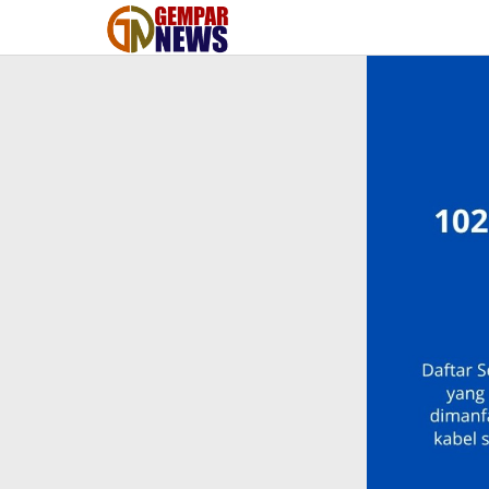
Lewati
ke
konten