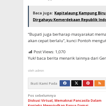
Baca juga:
Kapitalaung Kampung Bir
Dirgahayu Kemerdekaan Republik Indo
“Bupati juga berharap masyarakat mema
akan cepat berlalu”, kunci Pontoh mengu
Post Views:
1,070
Yuk! baca berita menarik lainnya dari G
oleh
admin
Ikuti Kami Pada
Navigasi
Pos sebelumnya
Diskusi Virtual, Memaknai Pancasila Dalam
pos
Konteks Mewujudkan Papua Damai