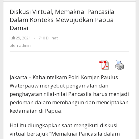
Virtual,
Memaknai
Diskusi Virtual, Memaknai Pancasila
Pancasila
Dalam Konteks Mewujudkan Papua
Dalam
Damai
Konteks
Mewujudkan
Juli 25, 2021
oleh
-
710 Dilihat
Papua
admin
oleh
admin
Damai
Jakarta – Kabaintelkam Polri Komjen Paulus
Waterpauw menyebut pengamalan dan
penghayatan nilai-nilai Pancasila harus menjadi
pedoman dalam membangun dan menciptakan
kedamaian di Papua.
Hal itu diungkapkan saat mengikuti diskusi
virtual bertajuk “Memaknai Pancasila dalam