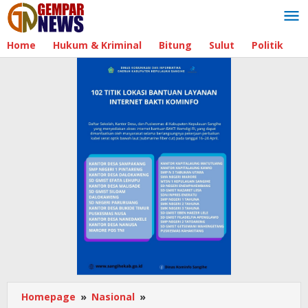
Lewati
ke
konten
Home
Hukum & Kriminal
Bitung
Sulut
Politik
B
Homepage
»
Nasional
»
Diskusi