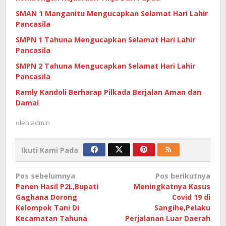
SMAN 1 Manganitu Mengucapkan Selamat Hari Lahir
Pancasila
SMPN 1 Tahuna Mengucapkan Selamat Hari Lahir
Pancasila
SMPN 2 Tahuna Mengucapkan Selamat Hari Lahir
Pancasila
Ramly Kandoli Berharap Pilkada Berjalan Aman dan
Damai
oleh
admin
Ikuti Kami Pada
Navigasi
Pos sebelumnya
Pos berikutnya
Panen Hasil P2L,Bupati
Meningkatnya Kasus
pos
Gaghana Dorong
Covid 19 di
Kelompok Tani Di
Sangihe,Pelaku
Kecamatan Tahuna
Perjalanan Luar Daerah