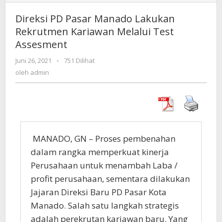
PD
Pasar
Direksi PD Pasar Manado Lakukan
Manado
Rekrutmen Kariawan Melalui Test
Lakukan
Assesment
Rekrutmen
Kariawan
Juni 26, 2021
oleh
-
751 Dilihat
Melalui
admin
oleh
admin
Test
Assesment
MANADO, GN – Proses pembenahan
dalam rangka memperkuat kinerja
Perusahaan untuk menambah Laba /
profit perusahaan, sementara dilakukan
Jajaran Direksi Baru PD Pasar Kota
Manado. Salah satu langkah strategis
adalah perekrutan kariawan baru. Yang