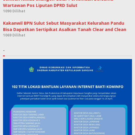
Wartawan Pos Liputan DPRD Sulut
1090 Dilihat
Kakanwil BPN Sulut Sebut Masyarakat Kelurahan Pandu
Bisa Dapatkan Sertipikat Asalkan Tanah Clear and Clean
1069 Dilihat
.