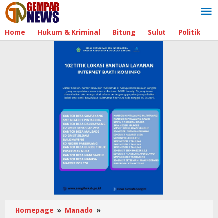
Lewati
ke
konten
Home
Hukum & Kriminal
Bitung
Sulut
Politik
B
Homepage
»
Manado
»
Direksi