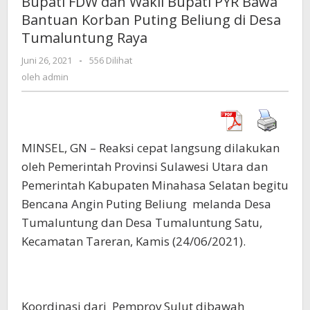
Bupati FDW dan Wakil Bupati PYR Bawa
Wakil
Bantuan Korban Puting Beliung di Desa
Bupati
Tumaluntung Raya
PYR
Bawa
Juni 26, 2021
oleh
-
556 Dilihat
Bantuan
admin
oleh
admin
Korban
Puting
Beliung
di
Desa
MINSEL, GN – Reaksi cepat langsung dilakukan
Tumaluntung
oleh Pemerintah Provinsi Sulawesi Utara dan
Raya
Pemerintah Kabupaten Minahasa Selatan begitu
Bencana Angin Puting Beliung melanda Desa
Tumaluntung dan Desa Tumaluntung Satu,
Kecamatan Tareran, Kamis (24/06/2021).
Koordinasi dari Pemprov Sulut dibawah