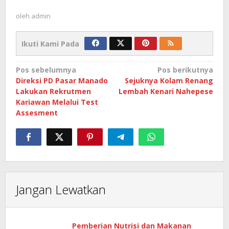
oleh
admin
Ikuti Kami Pada
Navigasi
Pos sebelumnya
Pos berikutnya
Direksi PD Pasar Manado
Sejuknya Kolam Renang
pos
Lakukan Rekrutmen
Lembah Kenari Nahepese
Kariawan Melalui Test
Assesment
Jangan Lewatkan
Pemberian Nutrisi dan Makanan