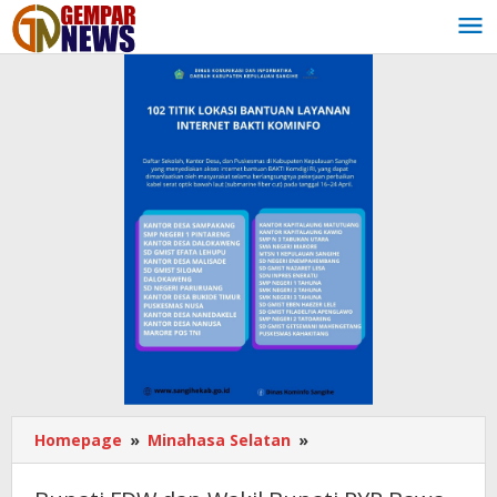
Lewati
ke
konten
Homepage
»
Minahasa Selatan
»
Bupati
FDW
dan