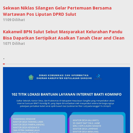
Sekwan Niklas Silangen Gelar Pertemuan Bersama
Wartawan Pos Liputan DPRD Sulut
1109 Dilihat
Kakanwil BPN Sulut Sebut Masyarakat Kelurahan Pandu
Bisa Dapatkan Sertipikat Asalkan Tanah Clear and Clean
1071 Dilihat
.