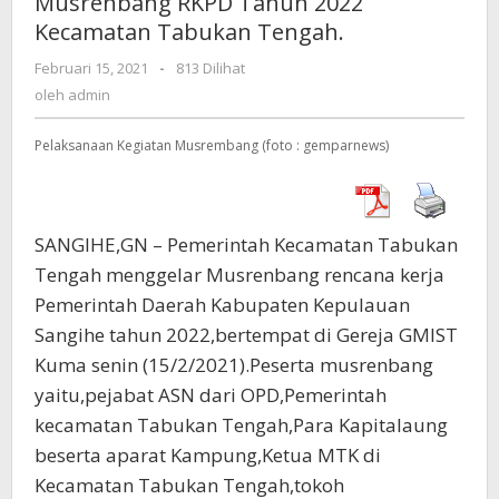
Musrenbang RKPD Tahun 2022
2022
Kecamatan Tabukan Tengah.
Kecamatan
Tabukan
Februari 15, 2021
oleh
-
813 Dilihat
Tengah.
admin
oleh
admin
Pelaksanaan Kegiatan Musrembang (foto : gemparnews)
SANGIHE,GN – Pemerintah Kecamatan Tabukan
Tengah menggelar Musrenbang rencana kerja
Pemerintah Daerah Kabupaten Kepulauan
Sangihe tahun 2022,bertempat di Gereja GMIST
Kuma senin (15/2/2021).Peserta musrenbang
yaitu,pejabat ASN dari OPD,Pemerintah
kecamatan Tabukan Tengah,Para Kapitalaung
beserta aparat Kampung,Ketua MTK di
Kecamatan Tabukan Tengah,tokoh