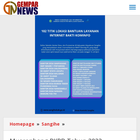
Lewati
ke
konten
Homepage
»
Sangihe
»
Musrenbang
RKPD
Tahun