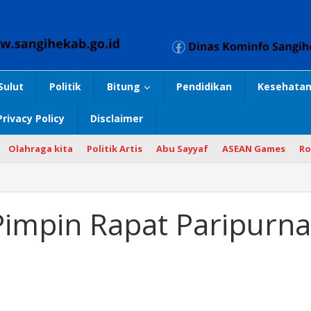
Sulut
Politik
Bitung
Pendidikan
Kesehatan
Privacy Policy
Disclaimer
Olahraga kita
Politik Artis
Abu Sayyaf
ASEAN Games
Ro
impin Rapat Paripurna