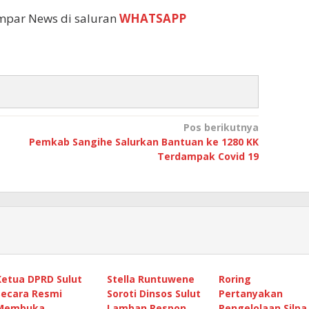
empar News di saluran
WHATSAPP
Pos berikutnya
Pemkab Sangihe Salurkan Bantuan ke 1280 KK
Terdampak Covid 19
Ketua DPRD Sulut
Stella Runtuwene
Roring
Secara Resmi
Soroti Dinsos Sulut
Pertanyakan
Membuka
Lamban Respon
Pengelolaan Silpa