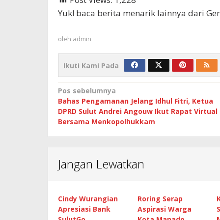
Yuk! baca berita menarik lainnya dari G
oleh
admin
Ikuti Kami Pada
Navigasi
Pos sebelumnya
Bahas Pengamanan Jelang Idhul Fitri, Ketua
pos
DPRD Sulut Andrei Angouw Ikut Rapat Virtual
Bersama Menkopolhukkam
Jangan Lewatkan
Cindy Wurangian
Roring Serap
Apresiasi Bank
Aspirasi Warga
SulutGo
Kota Manado