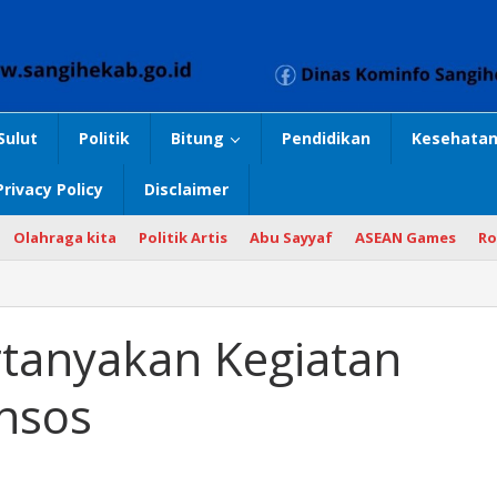
Sulut
Politik
Bitung
Pendidikan
Kesehatan
Privacy Policy
Disclaimer
Olahraga kita
Politik Artis
Abu Sayyaf
ASEAN Games
Ro
tanyakan Kegiatan
nsos