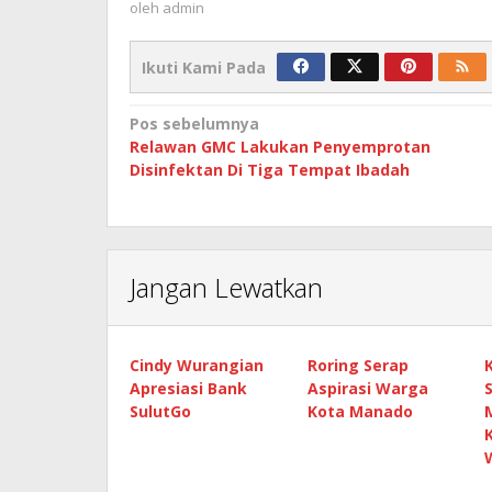
oleh
admin
Ikuti Kami Pada
Navigasi
Pos sebelumnya
Relawan GMC Lakukan Penyemprotan
pos
Disinfektan Di Tiga Tempat Ibadah
Jangan Lewatkan
Cindy Wurangian
Roring Serap
Apresiasi Bank
Aspirasi Warga
SulutGo
Kota Manado