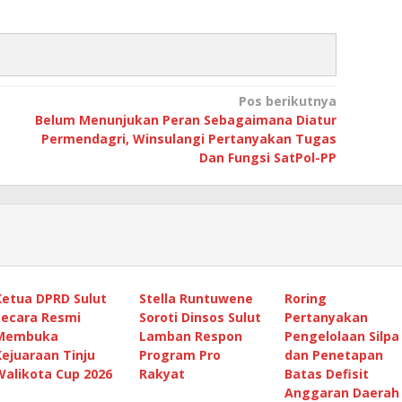
Pos berikutnya
Belum Menunjukan Peran Sebagaimana Diatur
Permendagri, Winsulangi Pertanyakan Tugas
Dan Fungsi SatPol-PP
Ketua DPRD Sulut
Stella Runtuwene
Roring
Secara Resmi
Soroti Dinsos Sulut
Pertanyakan
Membuka
Lamban Respon
Pengelolaan Silpa
Kejuaraan Tinju
Program Pro
dan Penetapan
Walikota Cup 2026
Rakyat
Batas Defisit
Anggaran Daerah