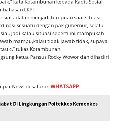
baik,” kata Kotambunan kepada Kadis Sosial
embahasan LKPJ.
Sosial adalah menjadi tumpuan saat situasi
ordinasi sesuatu dengan pak gubernur, selalu
ial. Jadi kalau situasi seperti ini,mampukah
jawab mampu,kalau tidak jawab tidak, supaya
tau c,” tukas Kotambunan.
gsung ketua Pansus Rocky Wowor dan dihadiri
empar News di saluran
WHATSAPP
ejabat Di Lingkungan Poltekkes Kemenkes