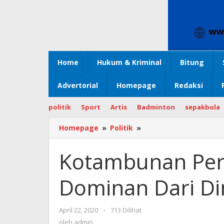
Home
Hukum & Kriminal
Bitung
Advertorial
Homepage
Redaksi
politik
Sport
Artis
Badminton
sepakbola
Homepage
»
Politik
»
Kotambunan
Pertanyakan
Kegiatan
Kotambunan Per
Dominan
Dari
Dominan Dari Di
Dinsos
April 22, 2020
oleh
-
713 Dilihat
admin
oleh
admin