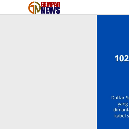
Lewati
ke
konten