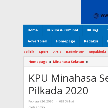
Home
Hukum & Kriminal
Bitung
Advertorial
Homepage
Redaksi
politik
Sport
Artis
Badminton
sepakbola
Homepage
»
Minahasa Selatan
»
KPU
Minahasa
Selatan
KPU Minahasa Se
Launching
Pilkada
Pilkada 2020
2020
Februari 26, 2020
oleh
-
693 Dilihat
admin
oleh
admin