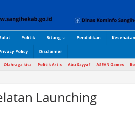
Sulut
Politik
Bitung
Pendidikan
Kesehatan
Privacy Policy
Disclaimer
Olahraga kita
Politik Artis
Abu Sayyaf
ASEAN Games
Ro
latan Launching