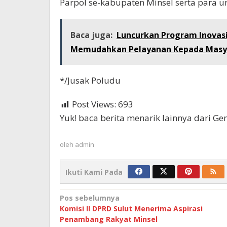
Parpol se-kabupaten Minsel serta para u
Baca juga:
Luncurkan Program Inovasi
Memudahkan Pelayanan Kepada Masy
*/Jusak Poludu
Post Views:
693
Yuk! baca berita menarik lainnya dari G
oleh
admin
Ikuti Kami Pada
Navigasi
Pos sebelumnya
Komisi II DPRD Sulut Menerima Aspirasi
pos
Penambang Rakyat Minsel