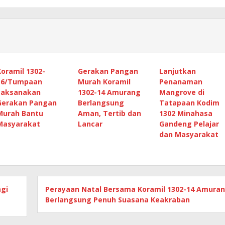
Koramil 1302-
Gerakan Pangan
Lanjutkan
16/Tumpaan
Murah Koramil
Penanaman
Laksanakan
1302-14 Amurang
Mangrove di
Gerakan Pangan
Berlangsung
Tatapaan Kodim
Murah Bantu
Aman, Tertib dan
1302 Minahasa
Masyarakat
Lancar
Gandeng Pelajar
dan Masyarakat
gi
Perayaan Natal Bersama Koramil 1302-14 Amura
Berlangsung Penuh Suasana Keakraban