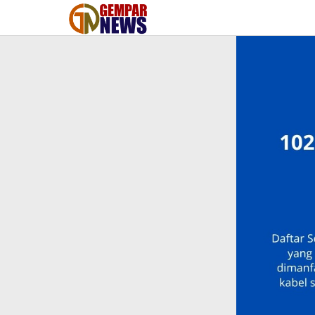
Lewati
ke
konten