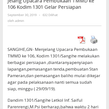
Jelang Upacara Pembukaan TMMD ke
TMMD
106 Kodim 1301 Gelar Persiapan
ke
106
September 30, 2019
oleh
-
632 Dilihat
Kodim
admin
oleh
admin
1301
Gelar
Persiapan
SANGIHE,GN- Menjelang Upacara Pembukaan
TMMD ke 106, Kodim 1301/Sangihe melakukan
berbagai persiapan ,diantaranyapenyiapan
lapangan,pemasangan tenda,pembuatan Stan
Pameran,dan pemasangan baliho mulai dikejar
agar pada pelaksanaan nanti semua sudah
siap, minggu ( 29/09/19).
Dandim 1301/Sangihe Letkol Inf. Saiful
Parenrengi,M.Psi berharap,bahwa waktu 2 hari