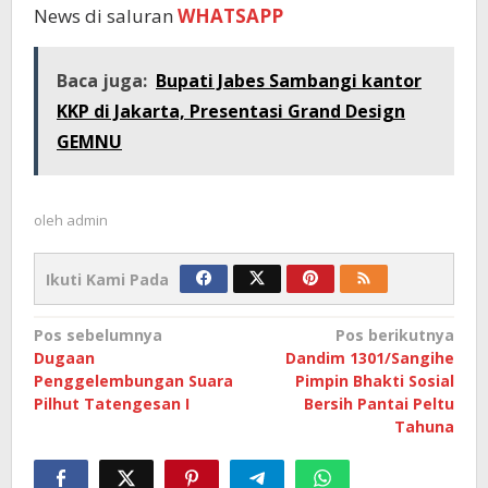
News di saluran
WHATSAPP
Baca juga:
Bupati Jabes Sambangi kantor
KKP di Jakarta, Presentasi Grand Design
GEMNU
oleh
admin
Ikuti Kami Pada
Navigasi
Pos sebelumnya
Pos berikutnya
Dugaan
Dandim 1301/Sangihe
pos
Penggelembungan Suara
Pimpin Bhakti Sosial
Pilhut Tatengesan I
Bersih Pantai Peltu
Tahuna