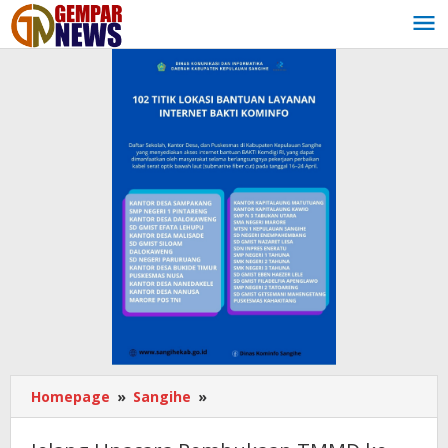
Lewati
ke
konten
Homepage
»
Sangihe
»
Jelang
Upacara
Pembukaan