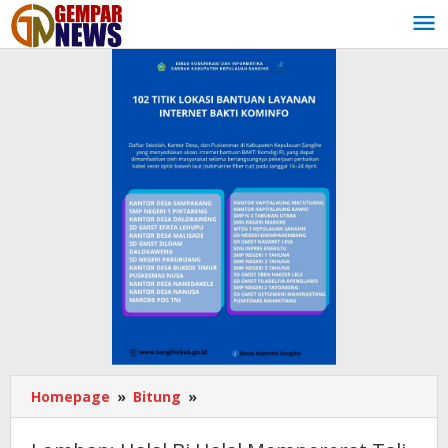
Lewati
ke
konten
Homepage
»
Bitung
»
Lomban:
Halal
Bi