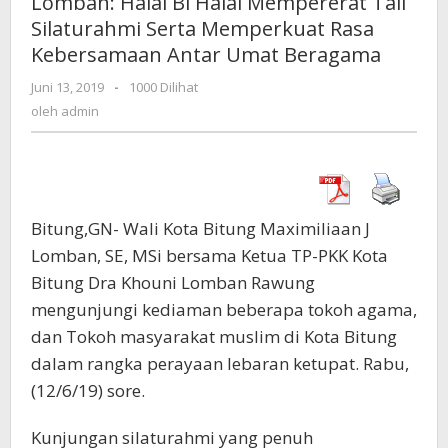
Lomban: Halal Bi Halal Mempererat Tali
Halal
Silaturahmi Serta Memperkuat Rasa
Mempererat
Kebersamaan Antar Umat Beragama
Tali
Silaturahmi
Juni 13, 2019
oleh
-
1000 Dilihat
Serta
admin
oleh
admin
Memperkuat
Rasa
Kebersamaan
Antar
Umat
Beragama
Bitung,GN- Wali Kota Bitung Maximiliaan J
Lomban, SE, MSi bersama Ketua TP-PKK Kota
Bitung Dra Khouni Lomban Rawung
mengunjungi kediaman beberapa tokoh agama,
dan Tokoh masyarakat muslim di Kota Bitung
dalam rangka perayaan lebaran ketupat. Rabu,
(12/6/19) sore.
Kunjungan silaturahmi yang penuh