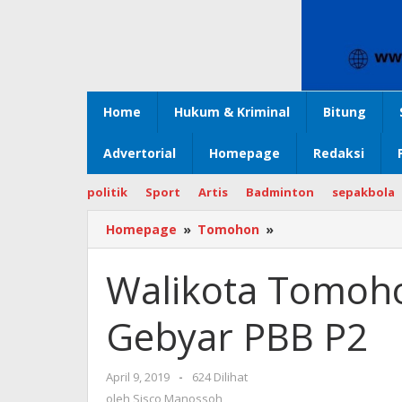
Home
Hukum & Kriminal
Bitung
Advertorial
Homepage
Redaksi
politik
Sport
Artis
Badminton
sepakbola
Homepage
»
Tomohon
»
Walikota
Tomohon
Membuka
Walikota Tomoh
Kegiatan
Gebyar
Gebyar PBB P2
PBB
P2
April 9, 2019
oleh
-
624 Dilihat
Sisco
oleh
Sisco Manossoh