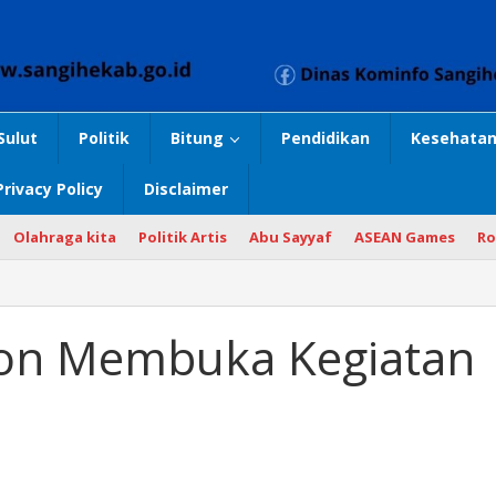
Sulut
Politik
Bitung
Pendidikan
Kesehatan
Privacy Policy
Disclaimer
Olahraga kita
Politik Artis
Abu Sayyaf
ASEAN Games
Ro
on Membuka Kegiatan