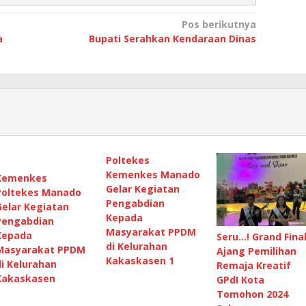
Pos berikutnya
a
Bupati Serahkan Kendaraan Dinas
Poltekes
Kemenkes Manado
Kemenkes
Gelar Kegiatan
Poltekes Manado
Pengabdian
Gelar Kegiatan
Kepada
Pengabdian
Masyarakat PPDM
Kepada
Seru…! Grand Fina
di Kelurahan
Masyarakat PPDM
Ajang Pemilihan
Kakaskasen 1
di Kelurahan
Remaja Kreatif
Kakaskasen
GPdI Kota
Tomohon 2024