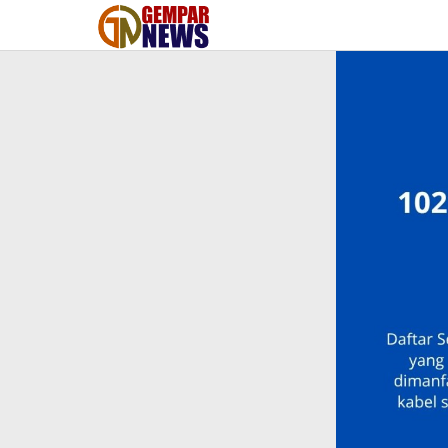
Lewati
ke
konten