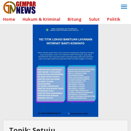
Lewati
ke
konten
Home
Hukum & Kriminal
Bitung
Sulut
Politik
B
Topik:
Setuju