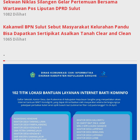
Sekwan Niklas Silangen Gelar Pertemuan Bersama
Wartawan Pos Liputan DPRD Sulut
1082 Dilihat
Kakanwil BPN Sulut Sebut Masyarakat Kelurahan Pandu
Bisa Dapatkan Sertipikat Asalkan Tanah Clear and Clean
1065 Dilihat
.