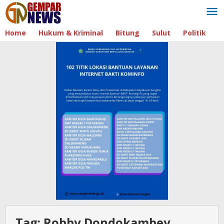
Lewati
ke
konten
Home
Hukum & Kriminal
Bitung
Sulut
Politik
B
Tag:
Robby Dondokambey