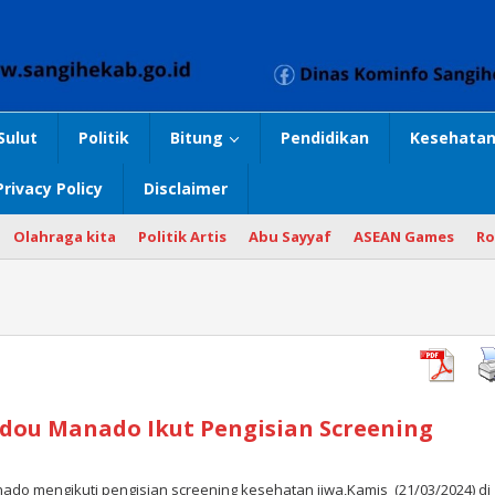
Sulut
Politik
Bitung
Pendidikan
Kesehatan
Privacy Policy
Disclaimer
Olahraga kita
Politik Artis
Abu Sayyaf
ASEAN Games
Ro
dou Manado Ikut Pengisian Screening
o mengikuti pengisian screening kesehatan jiwa,Kamis (21/03/2024) di