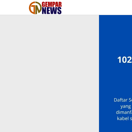
Lewati
ke
konten