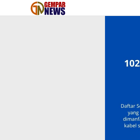
Lewati
ke
konten