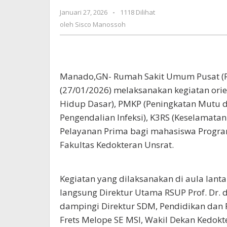
Berikan
Januari 27, 2026
oleh
-
1118 Dilihat
Motivasi
Sisco
oleh
Sisco Manossoh
Bagi
Manossoh
Peserta
Manado,GN- Rumah Sakit Umum Pusat (R
(27/01/2026) melaksanakan kegiatan ori
Hidup Dasar), PMKP (Peningkatan Mutu d
Pengendalian Infeksi), K3RS (Keselamatan
Pelayanan Prima bagi mahasiswa Program 
Fakultas Kedokteran Unsrat.
Kegiatan yang dilaksanakan di aula lanta
langsung Direktur Utama RSUP Prof. Dr. d
dampingi Direktur SDM, Pendidikan dan P
Frets Melope SE MSI, Wakil Dekan Kedokt