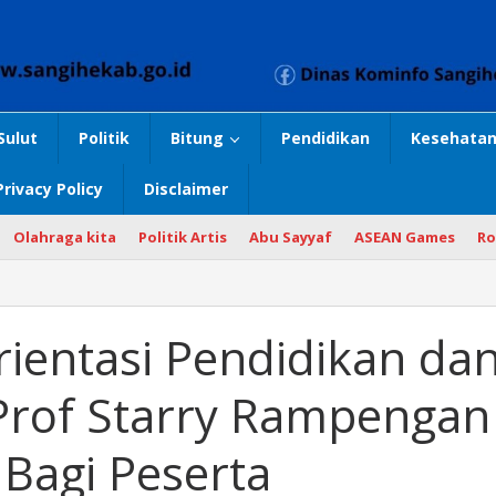
Sulut
Politik
Bitung
Pendidikan
Kesehatan
Privacy Policy
Disclaimer
Olahraga kita
Politik Artis
Abu Sayyaf
ASEAN Games
Ro
ientasi Pendidikan da
 Prof Starry Rampengan
 Bagi Peserta