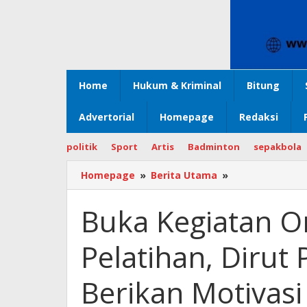
Home
Hukum & Kriminal
Bitung
Advertorial
Homepage
Redaksi
politik
Sport
Artis
Badminton
sepakbola
Homepage
»
Berita Utama
»
Buka
Kegiatan
Orientasi
Buka Kegiatan Or
Pendidikan
dan
Pelatihan, Dirut
Pelatihan,
Dirut
Prof
Berikan Motivasi
Starry
Rampengan