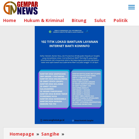
Lewati
ke
konten
Home
Hukum & Kriminal
Bitung
Sulut
Politik
B
Homepage
»
Sangihe
»
Perkuat