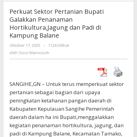
Sektor
Pertanian
Perkuat Sektor Pertanian Bupati
Bupati
Galakkan Penanaman
Galakkan
Hortikultura,Jagung dan Padi di
Penanaman
Hortikultura,Jagung
Kampung Balane
dan
Oktober 17, 2025
oleh
-
1124 Dilihat
Padi
Sisco
oleh
Sisco Manossoh
di
Manossoh
Kampung
Balane
SANGIHE,GN – Untuk terus memperkuat sektor
pertanian sebagai bagian dari upaya
peningkatan ketahanan pangan daerah di
Kabupaten Kepulauan Sangihe Pemerintah
daerah dalam ha ini Bupati,menggalakkan
kegiatan penanaman hortikultura, jagung, dan
padi di Kampung Balane, Kecamatan Tamako,