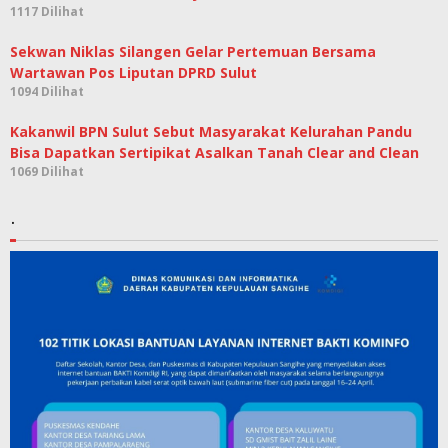
1117 Dilihat
Sekwan Niklas Silangen Gelar Pertemuan Bersama
Wartawan Pos Liputan DPRD Sulut
1094 Dilihat
Kakanwil BPN Sulut Sebut Masyarakat Kelurahan Pandu
Bisa Dapatkan Sertipikat Asalkan Tanah Clear and Clean
1069 Dilihat
.