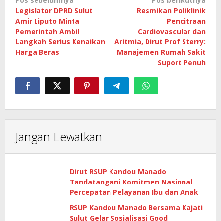
Navigasi
Pos sebelumnya
Pos berikutnya
Legislator DPRD Sulut
Resmikan Poliklinik
pos
Amir Liputo Minta
Pencitraan
Pemerintah Ambil
Cardiovascular dan
Langkah Serius Kenaikan
Aritmia, Dirut Prof Sterry:
Harga Beras
Manajemen Rumah Sakit
Suport Penuh
Jangan Lewatkan
Dirut RSUP Kandou Manado
Tandatangani Komitmen Nasional
Percepatan Pelayanan Ibu dan Anak
RSUP Kandou Manado Bersama Kajati
Sulut Gelar Sosialisasi Good