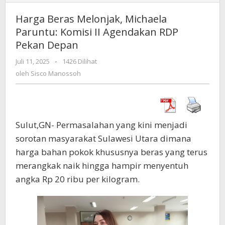
Beras
Melonjak,
Harga Beras Melonjak, Michaela
Michaela
Paruntu: Komisi II Agendakan RDP
Paruntu:
Pekan Depan
Komisi
II
Juli 11, 2025
oleh
-
1426 Dilihat
Agendakan
Sisco
oleh
Sisco Manossoh
RDP
Manossoh
Pekan
Depan
Sulut,GN- Permasalahan yang kini menjadi
sorotan masyarakat Sulawesi Utara dimana
harga bahan pokok khususnya beras yang terus
merangkak naik hingga hampir menyentuh
angka Rp 20 ribu per kilogram.