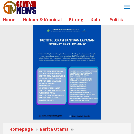
Lewati
ke
konten
Home
Hukum & Kriminal
Bitung
Sulut
Politik
B
Homepage
»
Berita Utama
»
Harga