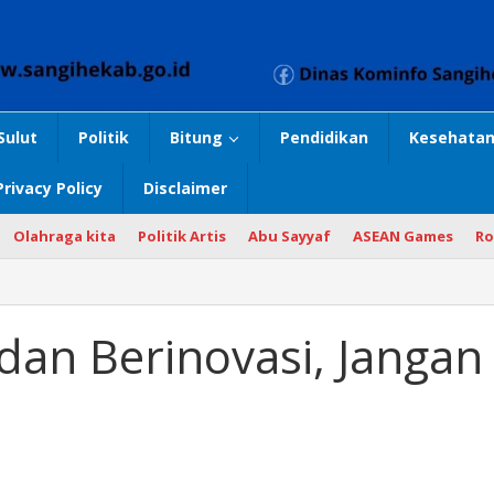
Sulut
Politik
Bitung
Pendidikan
Kesehatan
Privacy Policy
Disclaimer
Olahraga kita
Politik Artis
Abu Sayyaf
ASEAN Games
Ro
dan Berinovasi, Jangan