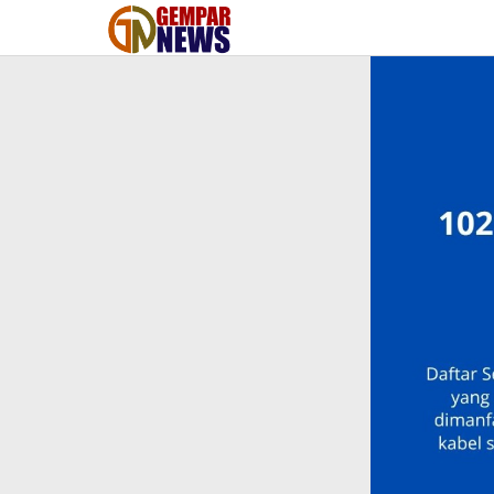
Lewati
ke
konten