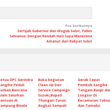
Pos berikutnya
Sertijab Gubernur dan Wagub Sulut, Yulius
Selvanus: Dengan Rendah Hati Saya Menerima
Amanat dari Rakyat Sulut
Ketua DPC Gerindra
Buka Kegiatan
Gerak Cepat
Sangihe Peduli
Clean Up Dan
Pemkab Sangihe
Korban Bencana
Service Campaign
Tangani Banjir da
Alam Salurkan
Suzuki,Bupati
Longsor Di
Bantuan di
Thungari Turun
Kecamatan Tabse
Kampung Binala
Angkat Sampah
dan Tamako