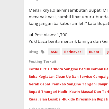
Menariknya,diakhir sambutan Bupati M
menanak nasi, sambil lihat ubur-ubur dan
kong jangan ba kabur air leh,” kata Bup
Post Views:
1,700
Yuk! baca berita menarik lainnya dari G
Ditag
ASN
Berinovasi
Bupati
J
Posting Terkait
Ketua DPC Gerindra Sangihe Peduli Korban B
Buka Kegiatan Clean Up Dan Service Campai
Gerak Cepat Pemkab Sangihe Tangani Banjir
Bupati Thungari Hadiri Kawin Massal Dan Te
Ruas Jalan Lesabe -Bukide Diresmikan Bupati
oleh
Sisco Manossoh