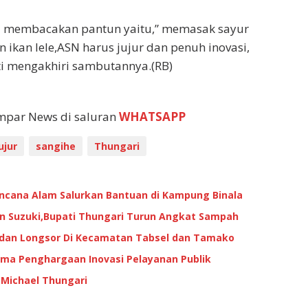
T membacakan pantun yaitu,” memasak sayur
 ikan lele,ASN harus jujur dan penuh inovasi,
ati mengakhiri sambutannya.(RB)
empar News di saluran
WHATSAPP
ujur
sangihe
Thungari
encana Alam Salurkan Bantuan di Kampung Binala
gn Suzuki,Bupati Thungari Turun Angkat Sampah
 dan Longsor Di Kecamatan Tabsel dan Tamako
rima Penghargaan Inovasi Pelayanan Publik
 Michael Thungari