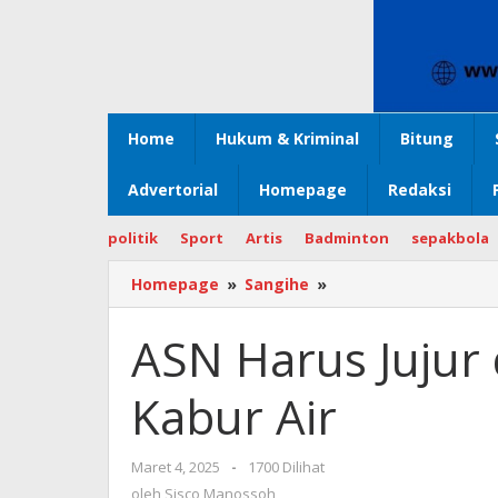
Home
Hukum & Kriminal
Bitung
Advertorial
Homepage
Redaksi
politik
Sport
Artis
Badminton
sepakbola
Homepage
»
Sangihe
»
ASN
Harus
Jujur
ASN Harus Jujur 
dan
Berinovasi,
Kabur Air
Jangan
Kabur
Air
Maret 4, 2025
oleh
-
1700 Dilihat
Sisco
oleh
Sisco Manossoh