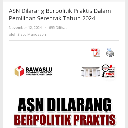
Dilarang
Berpolitik
ASN Dilarang Berpolitik Praktis Dalam
Praktis
Pemilihan Serentak Tahun 2024
Dalam
Pemilihan
November 12, 2024
oleh
-
695 Dilihat
Serentak
Sisco
oleh
Sisco Manossoh
Tahun
Manossoh
2024