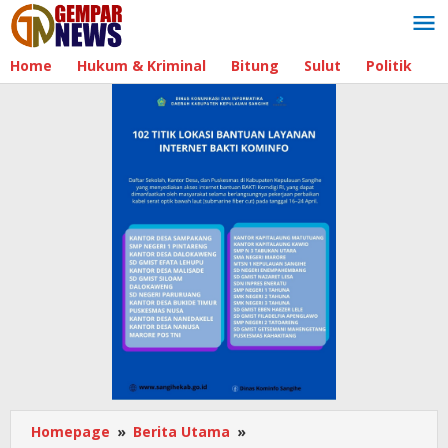
Lewati
ke
konten
Home
Hukum & Kriminal
Bitung
Sulut
Politik
B
Homepage
»
Berita Utama
»
ASN