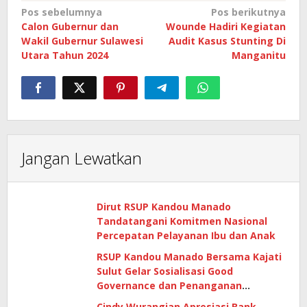
Navigasi
Pos sebelumnya
Pos berikutnya
Calon Gubernur dan
Wounde Hadiri Kegiatan
pos
Wakil Gubernur Sulawesi
Audit Kasus Stunting Di
Utara Tahun 2024
Manganitu
Jangan Lewatkan
Dirut RSUP Kandou Manado
Tandatangani Komitmen Nasional
Percepatan Pelayanan Ibu dan Anak
RSUP Kandou Manado Bersama Kajati
Sulut Gelar Sosialisasi Good
Governance dan Penanganan
Gratifikasi di Era Digital
Cindy Wurangian Apresiasi Bank