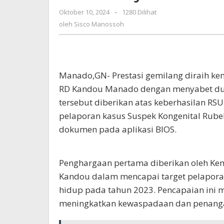
Nyata
Oktober 10, 2024
oleh
-
1280 Dilihat
dan
Sisco
oleh
Sisco Manossoh
Kerja
Manossoh
Keras
Seluru
Tim
Manado,GN- Prestasi gemilang diraih ke
RD Kandou Manado dengan menyabet du
tersebut diberikan atas keberhasilan R
pelaporan kasus Suspek Kongenital Rub
dokumen pada aplikasi BIOS.
Penghargaan pertama diberikan oleh Kem
Kandou dalam mencapai target pelaporan
hidup pada tahun 2023. Pencapaian in
meningkatkan kewaspadaan dan penangan