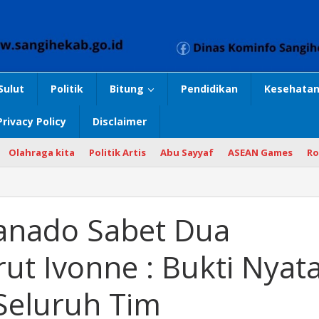
Sulut
Politik
Bitung
Pendidikan
Kesehatan
Privacy Policy
Disclaimer
Olahraga kita
Politik Artis
Abu Sayyaf
ASEAN Games
Ro
u
o
nado Sabet Dua
ut Ivonne : Bukti Nyat
rgaan,
Seluruh Tim