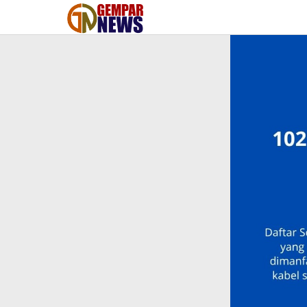
Lewati
ke
konten