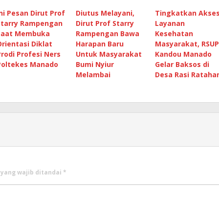
Ini Pesan Dirut Prof
Diutus Melayani,
Tingkatkan Akse
Starry Rampengan
Dirut Prof Starry
Layanan
Saat Membuka
Rampengan Bawa
Kesehatan
Orientasi Diklat
Harapan Baru
Masyarakat, RSUP
Prodi Profesi Ners
Untuk Masyarakat
Kandou Manado
Poltekes Manado
Bumi Nyiur
Gelar Baksos di
Melambai
Desa Rasi Rataha
 yang wajib ditandai
*