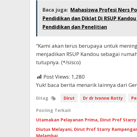
Baca juga:
Mahasiswa Profesi Ners P
Pendidikan dan Diklat Di RSUP Kandou
Pendidikan dan Penelitian
“Kami akan terus berupaya untuk mening
menjadikan RSUP Kandou sebagai rumah s
tutupnya. (*/sisco)
Post Views:
1,280
Yuk! baca berita menarik lainnya dari G
Ditag
Dirut
Dr dr Ivonne Rotty
Pe
Posting Terkait
Utamakan Pelayanan Prima, Dirut Prof Starry
Diutus Melayani, Dirut Prof Starry Rampeng
Melambai