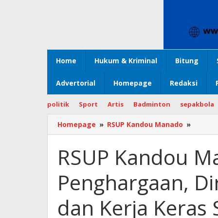
Home
Hukum & Kriminal
Bitung
Advertorial
Homepage
Redaksi
politik
Sport
Artis
Badminton
sepakbola
Homepage
»
RSUP Kandou Manado
»
RSUP
Kando
Manad
RSUP Kandou Ma
Sabet
Dua
Penghargaan, Dir
Pengha
Dirut
Ivonne
dan Kerja Keras 
:
Bukti